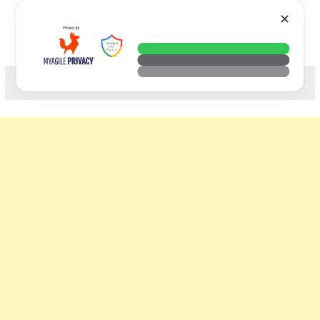
Skip
VTECH
✕
to
content
科技. 生活. 攝影.