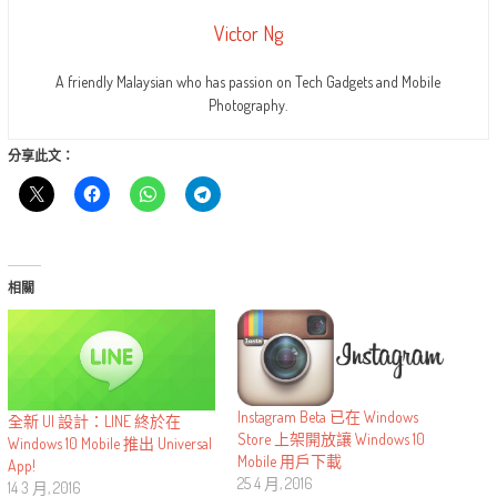
Victor Ng
A friendly Malaysian who has passion on Tech Gadgets and Mobile
Photography.
分享此文：
相關
Instagram Beta 已在 Windows
全新 UI 設計：LINE 終於在
Store 上架開放讓 Windows 10
Windows 10 Mobile 推出 Universal
Mobile 用戶下載
App!
25 4 月, 2016
14 3 月, 2016