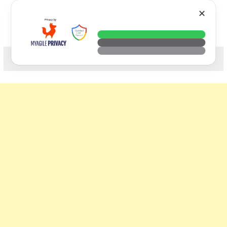
Skip
VTECH
✕
to
content
科技. 生活. 攝影.