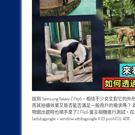
說到 Samsung Galaxy Z Flip5，相信
而其拍攝效果又是否能否滿足一般用戶的需求嗎？ 
物園出遊時也順手拿了Z Flip5 當主相機進行測
(adsbygoogle = window.adsbygoogle || []).push({}); 41311