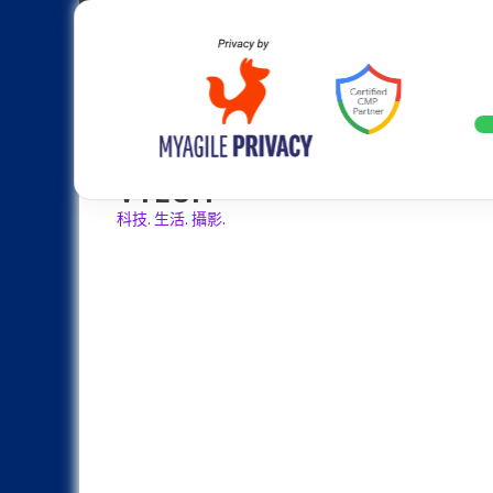
Skip
Apple
Samsung
Nokia
Asus
Hu
to
content
設計往旗艦機靠攏：Samsung Gala
LATEST
VTECH
科技. 生活. 攝影.