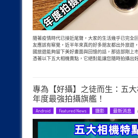
隨著疫情時代已接近尾聲，大家的生活幾乎已完全回到疫情前時代般
友應該有察覺，近半年來真的好多朋友都出外旅遊，
國旅遊能夠留下美好畫面與回憶的話，那這部剛上市的 Sams
憑著以下五大相機賣點，它絕對能讓您隨時拍攝出好看圖片：- (adsbygoo
專為【好攝】之徒而生：五大相機特點讓 S
年度最強拍攝旗艦！
Android
Featured News
摄影
最新消息