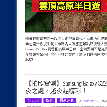
隨著政府宣布要一起邁入後疫情時代，馬來西亞終
業也開始恢復生氣，市區內以及旅遊景點已湧現人潮，久違的
Galaxy S22 Ultra 到雲頂高原半日遊，室內遊樂可是
段鏡頭會帶來什麼不一樣的畫面？讓我們透過這次得攝影遊記一起感受吧 ~ (
34373
【拍照實測】Samsung Galaxy S2
夜之謎，越夜越精彩！
Android
摄影
最新消息
by
Victor Ng
-
3 4 月, 