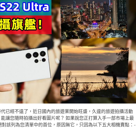
時代已經不遠了，近日國內的旅遊業開始旺盛，久違的旅遊拍攝活動
能讓您隨時拍攝出好看圖片呢？ 如果說您正打算入手一部市場上最
22 Ultra 絕對該列為您清單中的首位，原因無它，只因為以下五大相機賣點：-