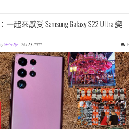
Samsung Galaxy S22 Ultra 變
by
Victor Ng
-
24 4 月, 2022