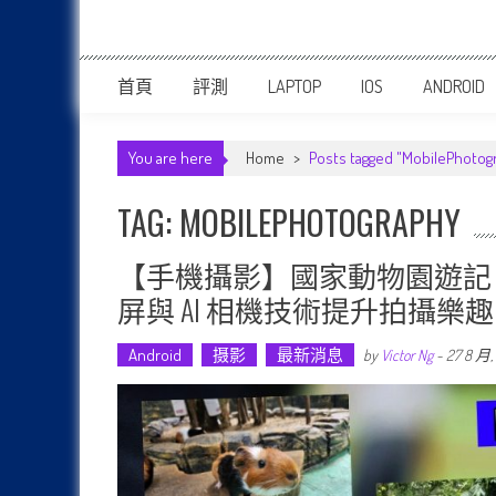
首頁
評測
LAPTOP
IOS
ANDROID
You are here
Home
>
Posts tagged "MobilePhotog
TAG: MOBILEPHOTOGRAPHY
【手機攝影】國家動物園遊記；來看看 S
屏與 AI 相機技術提升拍攝樂
Android
摄影
最新消息
by
Victor Ng
-
27 8 月,