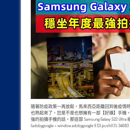
隨著防疫政策一再放鬆，馬來西亞距離回到後疫情
也熱起來了，您是不是也想擁有一部【好攝】手機，
強的拍攝手機的話，那這部 Samsung Galaxy S
(adsbygoogle = window.adsbygoogle || []).push({}); 34683