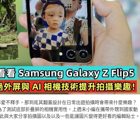
不少女生對它的外形愛不釋手，那到底其翻蓋設計在日常出遊拍攝時會帶來什麼樂趣？
為了測試這部折疊屏的相機實用性，上週末小編在攜帶外甥到國家動
試，在此與大家分享拍攝圖以及以及一些能讓圖片變得更好看的編輯貼士。