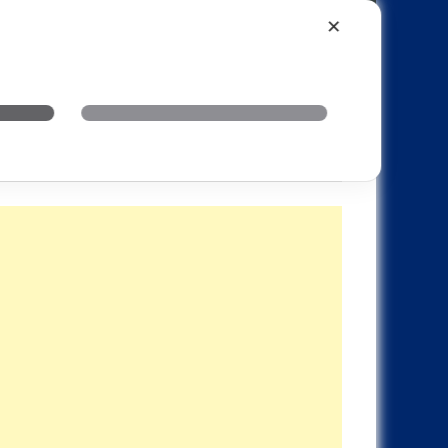
Xiaomi
Realme
OnePlus
✕