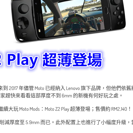
系列？來到 2017 年儘管 Moto 已經納入 Lenovo 旗下品
布啦，大家趕快來看看這部厚度不到 6mm 的新機有何好玩之處。
幅度削減厚度至 5.9mm 而已。此外配置上也進行了小幅度升級，當中包