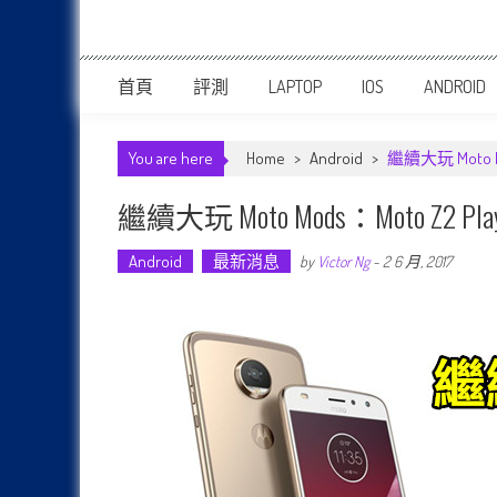
首頁
評測
LAPTOP
IOS
ANDROID
You are here
Home
>
Android
>
繼續大玩 Moto M
繼續大玩 Moto Mods：Moto Z2
Android
最新消息
by
Victor Ng
-
2 6 月, 2017