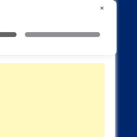
Xiaomi
Realme
OnePlus
✕