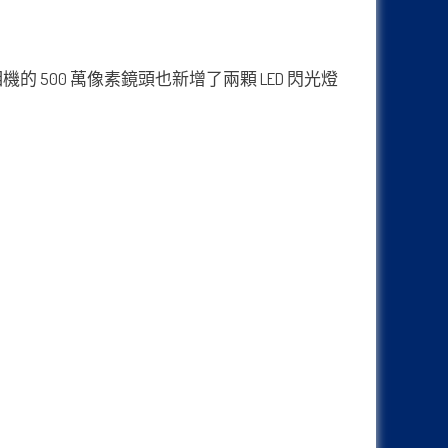
前置相機的 500 萬像素鏡頭也新增了兩顆 LED 閃光燈