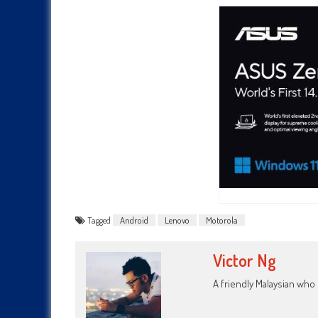
Tagged
Android
Lenovo
Motorola
Victor Ng
A friendly Malaysian wh