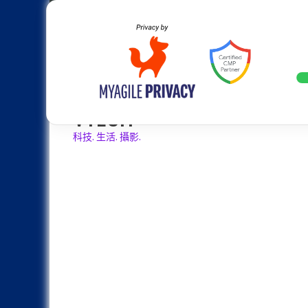
Skip
Apple
Samsung
Nokia
Asus
Hu
to
content
設計往旗艦機靠攏：Samsung Gala
LATEST
VTECH
科技. 生活. 攝影.