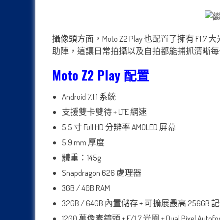
攝像頭方面，Moto Z2 Play 也配置了擁有 F1.
助陣，這讓日常拍攝以及自拍都能捕抓清晰每
Moto Z2 Play 配置
Android 7.1.1 系統
支援雙卡雙待 + LTE 網速
5.5 寸 Full HD 分辨率 AMOLED 屏幕
5.9 mm 厚度
體重：145g
Snapdragon 626 處理器
3GB / 4GB RAM
32GB / 64GB 內置儲存 + 可擴展最高 256GB
1200 萬像素鏡頭 + F/1.7 光圈 + Dual Pixel Autofo