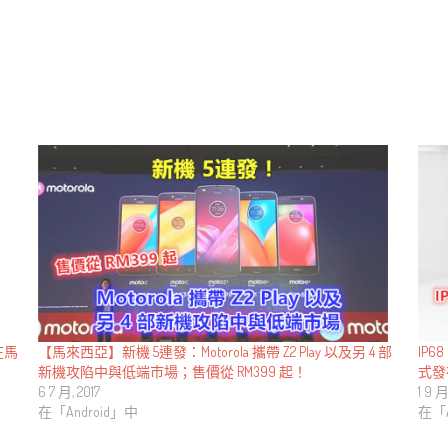
IP6
在馬
【馬來西亞】新機 5連發：Motorola 攜帶 Z2 Play 以及另 4 部
式發
新機攻陷中與低端市場；售價從 RM399 起！
1 9 月
6 7 月, 2017
在「A
在「Android」中