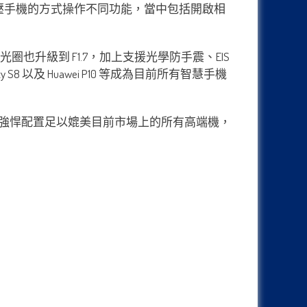
過手握擠壓手機的方式操作不同功能，當中包括開啟相
μm，光圈也升級到 F1.7，加上支援光學防手震、EIS
y S8 以及 Huawei P10 等成為目前所有智慧手機
28GB 內置容量，強悍配置足以媲美目前市場上的所有高端機，