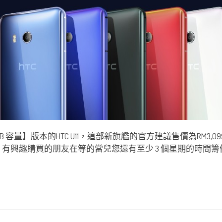
量】版本的HTC U11，這部新旗艦的官方建議售價為RM3,099 並會推出Ama
售，有興趣購買的朋友在等的當兒您還有至少 3 個星期的時間