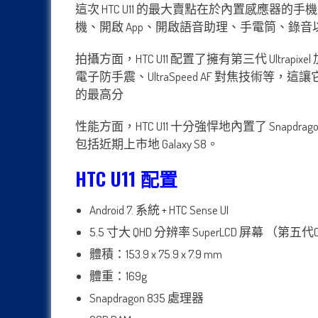
這次 HTC U11 的最大賣點在於內置感應器的
機、開啟 App、開啟語音助理、手電筒、錄音以及 
拍攝方面，HTC U11 配置了擁有第三代 Ultrap
電子防手震、UltraSpeed AF 對焦技術等，這讓它在
的最高分
性能方面，HTC U11 十分強悍地內置了 Snapdra
包括近期上市地 Galaxy S8。
HTC U11 配置
Android 7. 系統 + HTC Sense UI
5.5 寸大 QHD 分辨率 SuperLCD 屏幕 （第五代Corn
體積：153.9 x 75.9 x 7.9 mm
體重：169g
Snapdragon 835 處理器