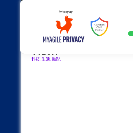
Skip
Apple
Samsung
Nokia
Asus
Hu
to
content
20週年大革新：蘋果 iPhone 2
LATEST
VTECH
科技. 生活. 攝影.