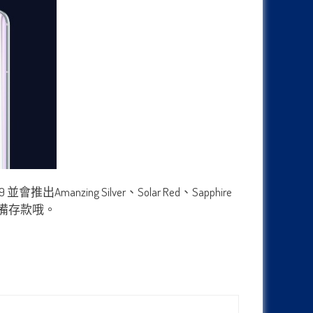
nzing Silver、Solar Red、Sapphire
籌備存款哦。