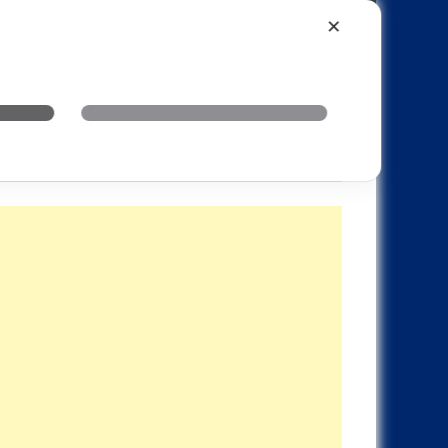
Xiaomi
Realme
OnePlus
✕