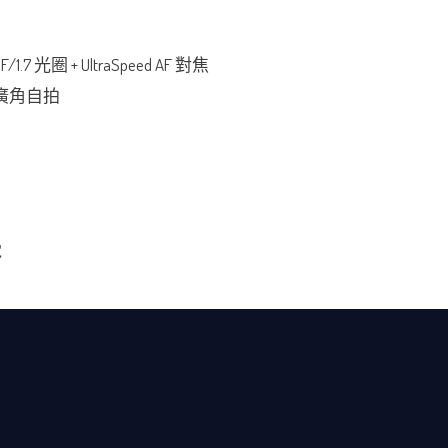
1.7 光圈 + UltraSpeed AF 對焦
0 度廣角自拍
電