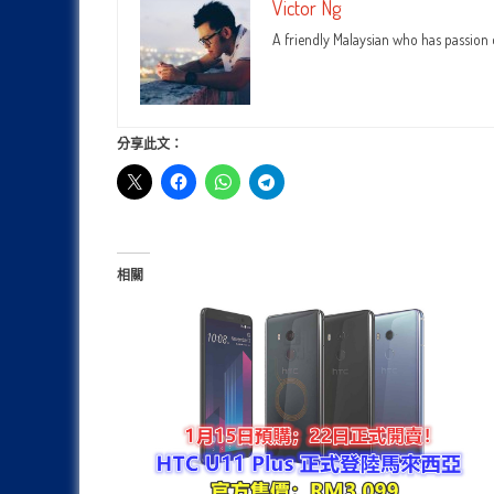
Victor Ng
A friendly Malaysian who has passion
分享此文：
相關