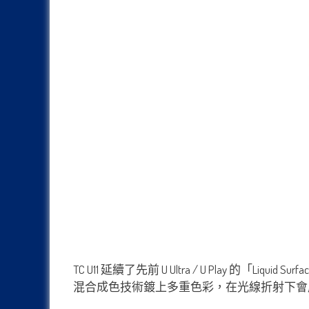
TC U11 延續了先前 U Ultra / U Play
混合成色技術鍍上多重色彩，在光線折射下會