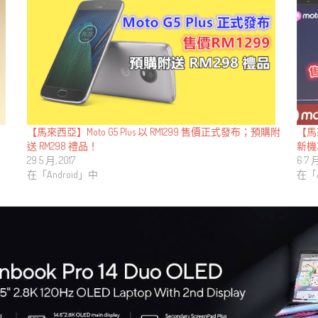
【馬來西亞】Moto G5 Plus 以 RM1299 售價正式發布；預購附
【馬來
送 RM298 禮品！
新機
29 5 月, 2017
6 7 月
在「Android」中
在「A