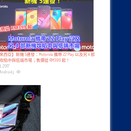
西亞】新機 5連發：Motorola 攜帶 Z2 Play 以及另 4 部
攻陷中與低端市場；售價從 RM399 起！
, 2017
ndroid」中