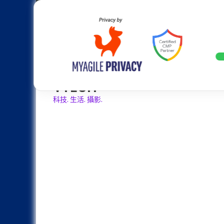
Skip
Apple
Samsung
Nokia
Asus
Hu
to
content
設計往旗艦機靠攏：Samsung Gala
LATEST
VTECH
科技. 生活. 攝影.