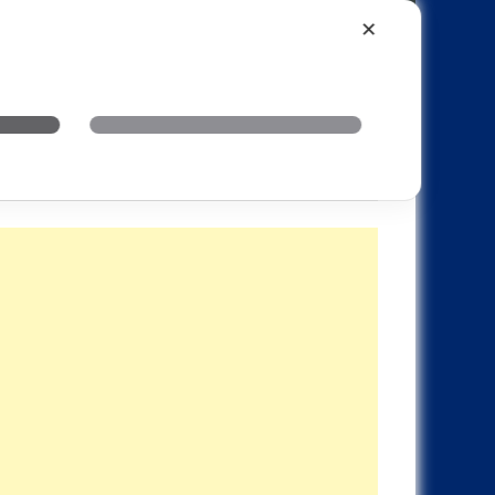
Xiaomi
Realme
OnePlus
✕