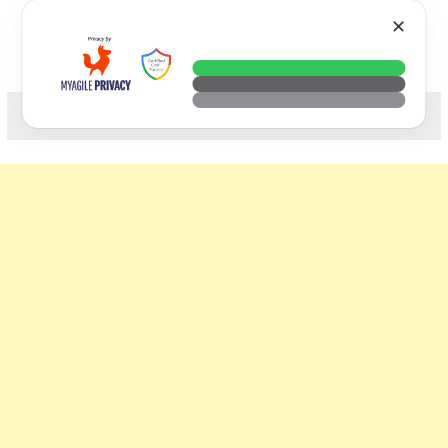
Skip
VTECH
✕
to
content
科技. 生活. 攝影.