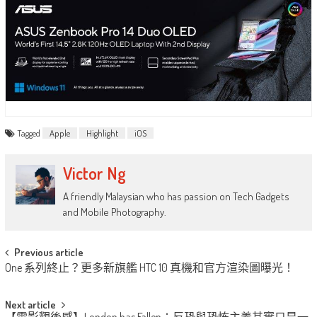
Tagged
Apple
Highlight
iOS
Victor Ng
A friendly Malaysian who has passion on Tech Gadgets
and Mobile Photography.
Post
Previous article
One 系列終止？更多新旗艦 HTC 10 真機和官方渲染圖曝光！
navigation
Next article
【電影觀後感】London has Fallen：反恐與恐怖主義其實只是一