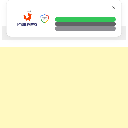
Skip
VTECH
✕
to
content
科技. 生活. 攝影.