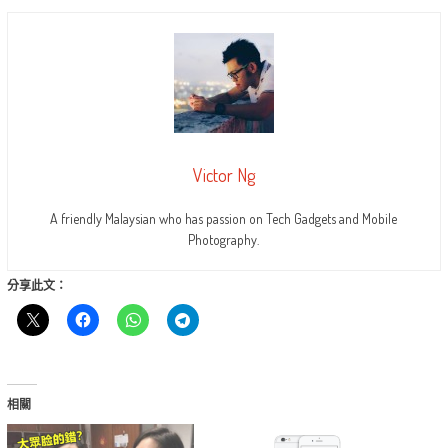
Victor Ng
A friendly Malaysian who has passion on Tech Gadgets and Mobile
Photography.
分享此文：
相關