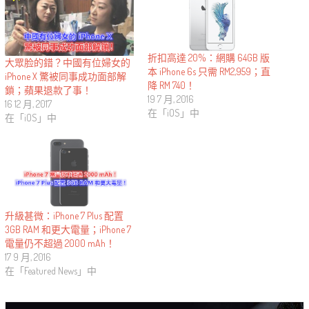
折扣高達​​ 20%：網購 64GB 版
大眾脸的錯？中國有位婦女的
本 iPhone 6s 只需 RM2,959；直
iPhone X 驚被同事成功面部解
降 RM 740！
鎖；蘋果退款了事！
19 7 月, 2016
16 12 月, 2017
在「iOS」中
在「iOS」中
升級甚微：iPhone 7 Plus 配置
3GB RAM 和更大電量；iPhone 7
電量仍不超過 2000 mAh！
17 9 月, 2016
在「Featured News」中