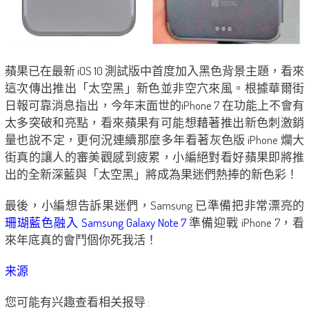
蘋果已在最新 iOS 10 測試版中首度加入黑色背景主題，看來
這次傳出推出「太空黑」新色並非空穴來風。根據華爾街
日報可靠消息指出，今年末面世的iPhone 7 在功能上不會有
太多突破和亮點，看來蘋果有可能想藉著推出新色刺激銷
量也說不定，更何況連續那麼多年看著灰色版 iPhone 爛大
街真的讓人的審美觀感到疲累，小編絕對看好蘋果即將推
出的全新深藍與「太空黑」將成為果迷們熱捧的新色彩！
最後，小編想告訴果迷們，Samsung 已準備把非常漂亮的
珊瑚藍色融入 Samsung Galaxy Note 7
準備迎戰 iPhone 7，看
來年底真的會鬥個你死我活！
来源
您可能有兴趣查看相关报导 :