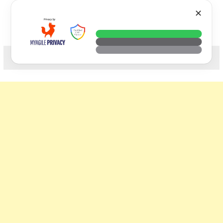
Skip
VTECH
✕
to
content
科技. 生活. 攝影.