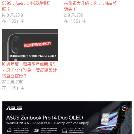
$399；Android 中端機還穩
來像素大升級；iPhone Mini 將
嗎？
消失！
14 10 月, 2019
21 9 月, 2021
在「iOS」中
在「iOS」中
10 週年慶：蘋果明年或新增 5
寸屏 iPhone 7s 款；雙鏡頭設計
将直立摆设？
27 12 月, 2016
在「iOS」中