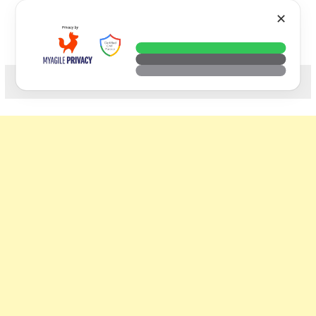
Skip
VTECH
✕
to
content
科技. 生活. 攝影.