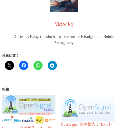
Victor Ng
A friendly Malaysian who has passion on Tech Gadgets and Mobile
Photography.
分享此文：
相關
OpenSignal 調查報告：Maxis 的