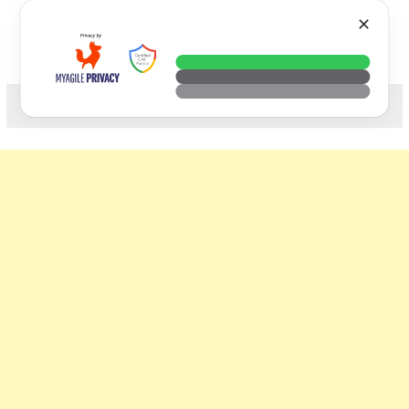
Skip
VTECH
✕
to
content
科技. 生活. 攝影.