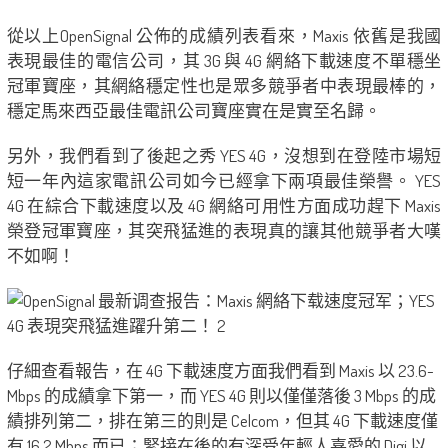
從以上OpenSignal 公佈的成績列表看來，Maxis 依舊是我國
表現最佳的電信公司，其 3G 與 4G 網絡下載速度不單穩坐
冠軍寶座，其網絡穩定性也是眾多競爭者中表現最棒的，
穩定馬來西亞最佳電訊公司寶座實在是實至名歸。
另外，我們看到了後起之秀 YES 4G，沒想到在登陸市場短
短一年內這家電訊公司如今已經拿下兩項最佳榮譽。 YES
4G 在綜合下載速度以及 4G 網絡可用性方面成功趕下 Maxis
榮登冠軍寶座，其突飛猛進的表現真的讓其他競爭者大嘆
不如啊！
仔細查看報告，在 4G 下載速度方面我們看到 Maxis 以 23.6-
Mbps 的成績拿下第一，而 YES 4G 則以僅僅落後 3 Mbps 的成
績排列第二，排在第三的則是 Celcom，但其 4G 下載速度僅
有 16.2 Mbps 而已；緊接在後的有深受年輕人喜愛的 Digi 以