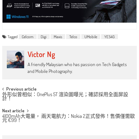
Tagged
Celcom
Digi
Maxis
Telco
UMobile
YES4G
Victor Ng
A friendly Malaysian who has passion on Tech Gadgets
and Mobile Photography.
Post
Previous article
外形似曾相似：OnePlus 5T 渲染圖曝光；確認採用全面屏設
navigation
計！
Next article
4100mAh大電量， 兩天電航力：Nokia 2正式發佈！售價僅需歐
元 €99！