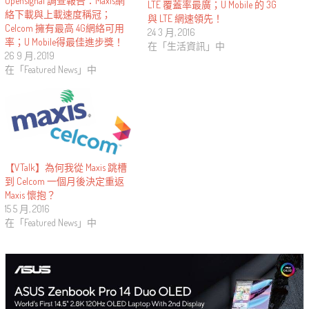
Opensignal 調查報告：Maxis網
LTE 覆蓋率最廣；U Mobile 的 3G
絡下載與上載速度稱冠；
與 LTE 網速領先！
Celcom 擁有最高 4G網絡可用
24 3 月, 2016
率；U Mobile得最佳進步獎！
在「生活資訊」中
26 9 月, 2019
在「Featured News」中
【VTalk】為何我從 Maxis 跳槽
到 Celcom 一個月後決定重返
Maxis 懷抱？
15 5 月, 2016
在「Featured News」中