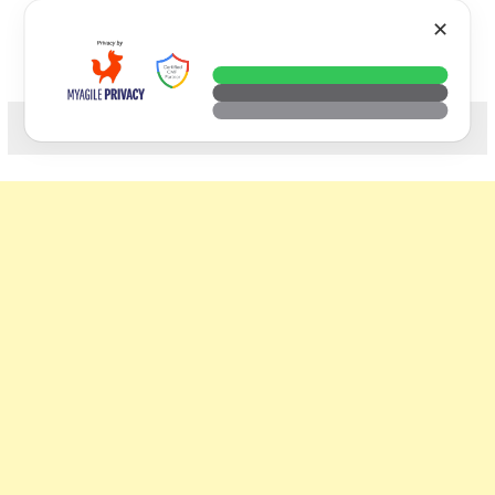
Skip
VTECH
✕
to
content
科技. 生活. 攝影.