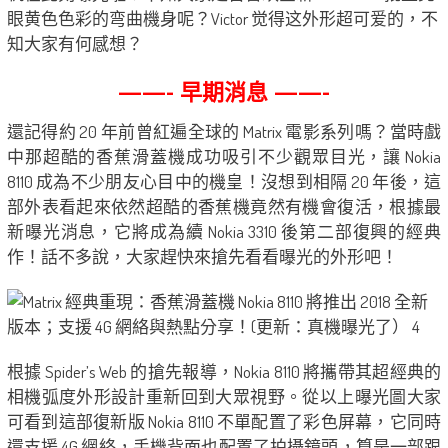
眼黄色色彩的弯曲機身呢？Victor 觉得这外形超可爱的，不
知大家有何感想？
——- 早期消息 ——-
還記得約 20 年前曾紅遍全球的 Matrix 電影系列嗎？當時戲
中那超酷的香蕉滑蓋機成功吸引不少觀眾目光，讓 Nokia
8110 成為不少朋友心目中的機皇！沒想到相隔 20 年後，這
部外表看起來依然超酷的香蕉機竟然有機會復活，根據最
新曝光消息，它將成為續 Nokia 3310 後第二部復興的經典
作！話不多說，大家趕快來搶先看看曝光的外形吧！
根據 Spider’s Web 的搶先報導，Nokia 8110 將攜帶其超經典的
相機弧度外形設計重新回到大眾視野。從以上曝光圖大家
可看到這部復新版 Nokia 8110 不單配置了彩色屏幕，它同時
還支援 4G 網絡，手機背面也配置了拍攝鏡頭，算是一部跟