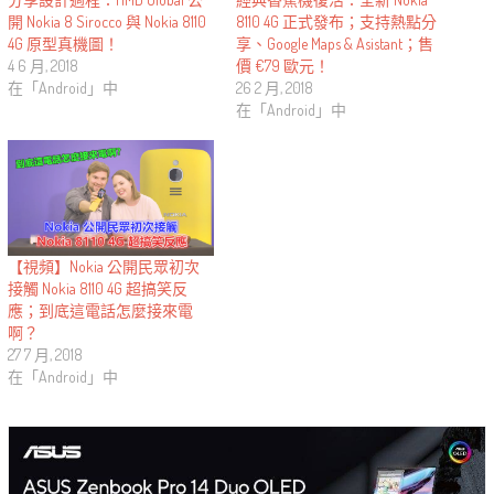
開 Nokia 8 Sirocco 與 Nokia 8110
8110 4G 正式發布；支持熱點分
4G 原型真機圖！
享、Google Maps & Asistant；售
4 6 月, 2018
價 €79 歐元！
在「Android」中
26 2 月, 2018
在「Android」中
【視頻】Nokia 公開民眾初次
接觸 Nokia 8110 4G 超搞笑反
應；到底這電話怎麼接來電
啊？
27 7 月, 2018
在「Android」中