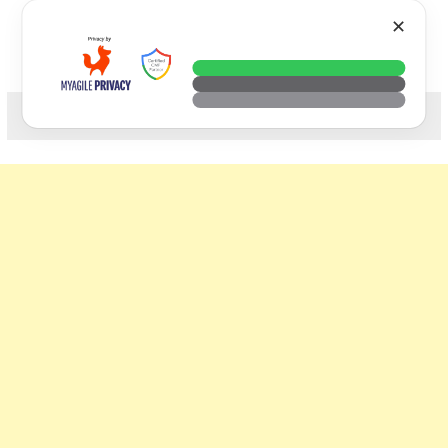
Skip
VTECH
✕
to
content
科技. 生活. 攝影.