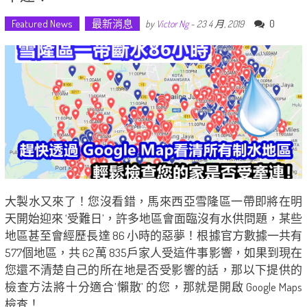
Featured News
最新消息
0
by
Victor Ng
-
23 4 月, 2019
大製水又來了！您沒看錯，馬來西亞雪隆區一帶即將在明
天開始迎來 ‘受難日’，許多地區會面臨沒有水供問題，某些
地區甚至會經歷長達 86 小時的惡夢！根據官方數據一共有
577個地區，共 62萬 835戶家人受這件事影響，如果到現在
您還不清楚自己的所在地是否受影響的話，那以下提供的
檢查方法將十分適合’懶散’ 的您，那就是開啟 Google Maps
檢查！