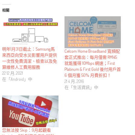
相關
明年1月31日截止：Samsung馬
Celcom Home Broadband 寬頻配
來西亞向受水災影響用戶提供
套正式推出：每月僅需 RM145
一次性免費清潔、檢查以及免
就能獲得 10Mbps 網速；First
算維修人工費用服務
Platinum & First Gold 後付用戶首
22 12 月, 2021
6 個月獲 50% 月費折扣！
在「Android」中
21 4 月, 2016
在「生活資訊」中
您無法按 Skip：9月起觀看