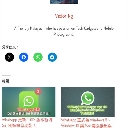
Victor Ng
A friendly Malaysian who has passion on Tech Gadgets and Mobile
Photography.
分享此文：
相關
Whatsapp 更新：iOS 版本新增
Whatsapp 正式為 Windows 8、
Siri 閱讀訊息功能！
Windows 10 與 Mac 電腦推出桌