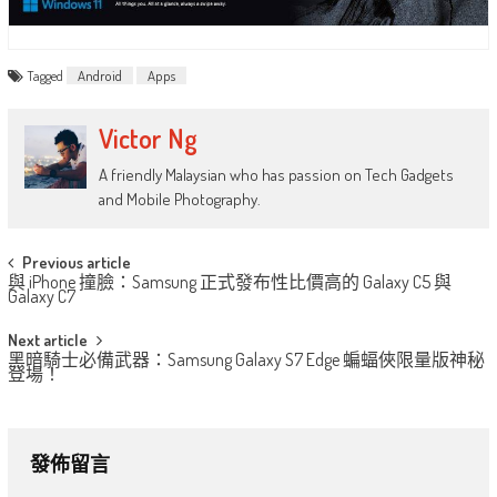
Tagged
Android
Apps
Victor Ng
A friendly Malaysian who has passion on Tech Gadgets
and Mobile Photography.
Post
Previous article
與 iPhone 撞臉：Samsung 正式發布性比價高的 Galaxy C5 與
navigation
Galaxy C7
Next article
黑暗騎士必備武器：Samsung Galaxy S7 Edge 蝙蝠俠限量版神秘
登場！
發佈留言