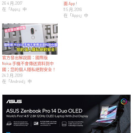
26 4 月, 2017
面 App !
在「Apps」中
11 5 月, 2016
在「Apps」中
官方發出解說圖：國際版
Nokia 手機不會傳送資料到中
國；您的個人隱私絕對安全！
24 3 月, 2019
在「Android」中