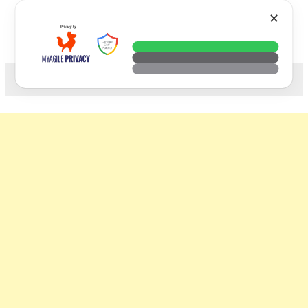
Skip
VTECH
✕
to
content
科技. 生活. 攝影.