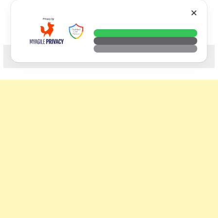
Skip
VTECH
✕
to
content
科技. 生活. 攝影.