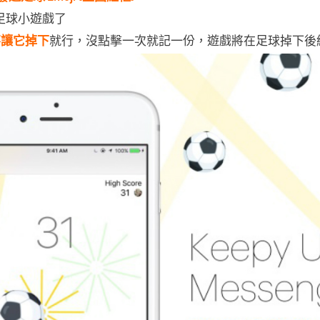
足球小遊戲了
不讓它掉下
就行，沒點擊一次就記一份，遊戲將在足球掉下後