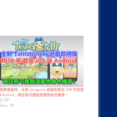
實養寵物：全新 Tamagotchi 遊戲即將在 2018 年登陸
S 與 Android；現註冊可獲創造寵物角色機會！
 月, 2017
Apps」中