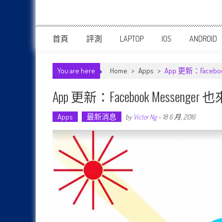
首頁
評測
LAPTOP
IOS
ANDROID
You are here
Home
>
Apps
>
App 更新：Fac
App 更新：Facebook Mes
Apps
最新消息
by
Victor Ng
-
18 6 月, 2016