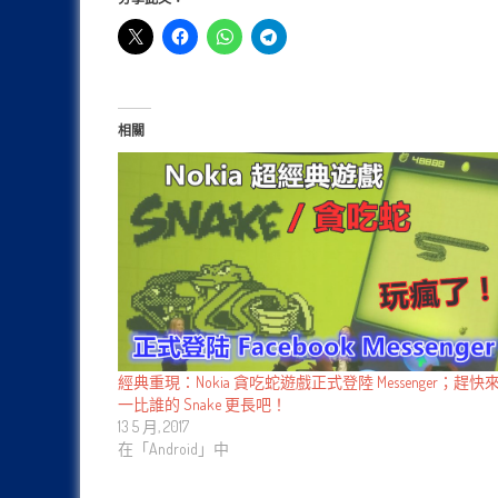
相關
經典重現：Nokia 貪吃蛇遊戲正式登陸 Messenger；趕快
一比誰的 Snake 更長吧！
13 5 月, 2017
在「Android」中