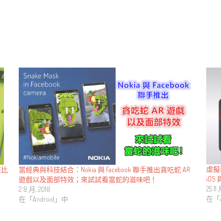
虛擬現
當經典與科技結合：Nokia 與 Facebook 聯手推出貪吃蛇 AR
來比
iO
遊戲以及面部特效；來試試看當蛇的滋味吧！
25 11
2 8 月, 2018
在「
在「Android」中