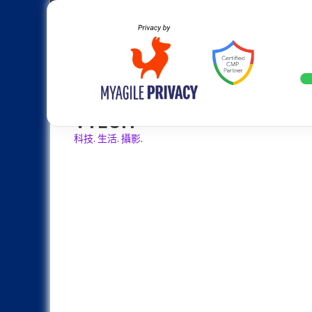
Skip
Apple
Samsung
Nokia
Asus
Hu
to
content
設計往旗艦機靠攏：Samsung Gala
LATEST
VTECH
科技. 生活. 攝影.