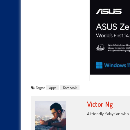
Tagged
Apps
Facebook
Victor Ng
A friendly Malaysian wh