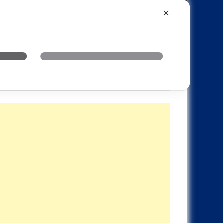
Xiaomi
Realme
OnePlus
✕