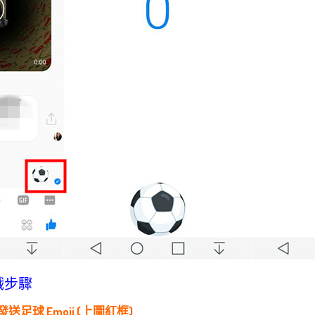
遊戲步驟
發送足球 Emoji (上圖紅框)