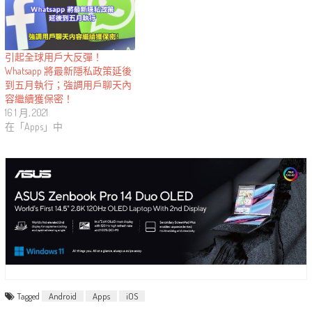
引起全球用戶大反彈！
Whatsapp 將最新隱私政策延後
到五月執行；強調用戶聊天內
容繼續獲保密！
16 1 月, 2021
在「Apps」中
Tagged
Android
Apps
iOS