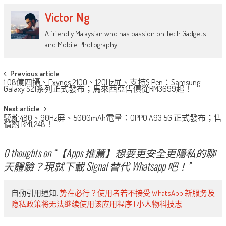
Victor Ng
A friendly Malaysian who has passion on Tech Gadgets
and Mobile Photography.
Post
Previous article
1.08億四攝、Exynos 2100、120Hz屏、支持S Pen：Samsung
navigation
Galaxy S21系列正式發布；馬來西亞售價從RM3699起！
Next article
驍龍480、90Hz屏、5000mAh電量：OPPO A93 5G 正式發布；售
價約 RM1,248！
0 thoughts on “
【Apps 推薦】想要更安全更隱私的聊
天體驗？現就下載 Signal 替代 Whatsapp 吧！
”
自動引用通知:
势在必行？使用者若不接受 WhatsApp 新服务及
隐私政策将无法继续使用该应用程序 | 小人物科技志