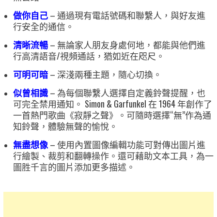
做你自己
– 通過現有電話號碼和聯繫人，與好友進
行安全的通信。
清晰流暢
– 無論家人朋友身處何地，都能與他們進
行高清語音/視頻通話，猶如近在咫尺。
可明可暗
– 深淺兩種主題，隨心切換。
似曾相識
– 為每個聯繫人選擇自定義鈴聲提醒，也
可完全禁用通知。 Simon & Garfunkel 在 1964 年創作了
一首熱門歌曲《寂靜之聲》。可隨時選擇“無”作為通
知鈴聲，體驗無聲的愉悅。
無盡想像
– 使用內置圖像編輯功能可對傳出圖片進
行繪製、裁剪和翻轉操作。還可藉助文本工具，為一
圖胜千言的圖片添加更多描述。