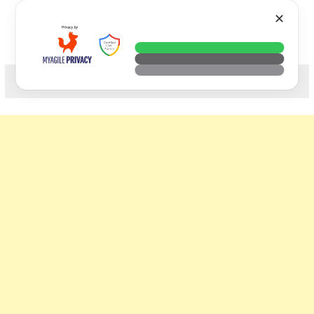
Skip
VTECH
✕
to
content
科技. 生活. 攝影.