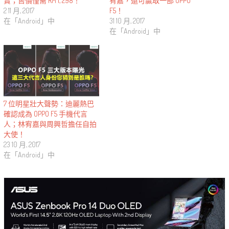
賣；售價僅需 RM 1, 298！
宥嘉，還可贏取一部 OPPO
2 11 月, 2017
F5！
在「Android」中
31 10 月, 2017
在「Android」中
7 位明星壯大聲勢：迪麗熱巴
確認成為 OPPO F5 手機代言
人；林宥嘉與周興哲擔任自拍
大使！
23 10 月, 2017
在「Android」中