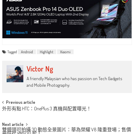
Tagged
Android
Highlight
Xiaomi
Victor Ng
A friendly Malaysian who has passion on Tech Gadgets
and Mobile Photography.
Post
Previous article
外形有點 HTC：OnePlus 3 真機與配置曝光！
navigation
Next article
雙鏡頭可拍攝 3D 動態全景圖片：華為榮耀 V8 隆重登場；售價
最低從 RM1430 起！