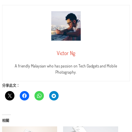
Victor Ng
A friendly Malaysian who has passion on Tech Gadgets and Mobile
Photography.
分享此文：
相關