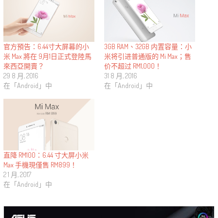
官方預告：6.44寸大屏幕的小
3GB RAM、32GB 内置容量：小
米 Max 將在 9月1日正式登陸馬
米将引进普通版的 Mi Max；售
來西亞開賣？
价不超过 RM1,000！
29 8 月, 2016
31 8 月, 2016
在「Android」中
在「Android」中
直降 RM100：6.44 寸大屏小米
Max 手機現僅售 RM899！
2 1 月, 2017
在「Android」中