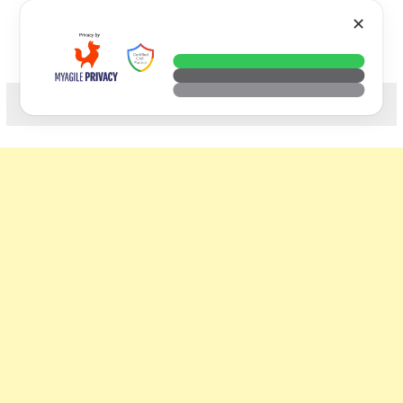
Skip
VTECH
✕
to
content
科技. 生活. 攝影.