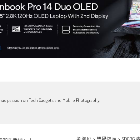
o has passion on Tech Gadgets and Mobile Photography.
劉海屏、雙攝鏡頭、SD636 處理器