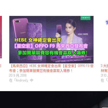
和
【馬來西亞】HEBE 女神確定會出席【星空紫】OPPO F9 發
3 
布會；參加簡單競賽您有機會贏取入場券！
林宥
20 9 月, 2018
31 10
在「Android」中
在「A