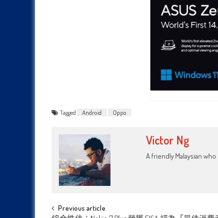
Tagged
Android
Oppo
Victor Ng
A friendly Malaysian wh
Post
Previous article