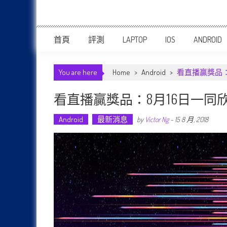
首頁
評測
LAPTOP
IOS
ANDROID
You are here
Home
>
Android
>
看直播贏獎品：8月
看直播贏獎品：8月16日一同欣賞 O
Android
最新消息
by
Victor Ng
-
15 8 月, 2018