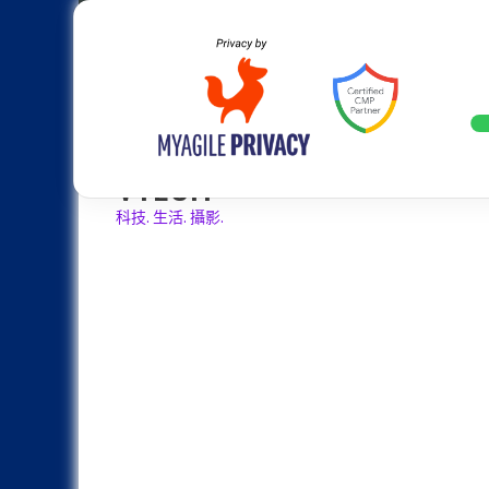
Skip
Apple
Samsung
Nokia
Asus
Hu
to
content
設計往旗艦機靠攏：Samsung Gala
LATEST
VTECH
科技. 生活. 攝影.