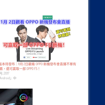
大版本待發布：11月 2日觀看 OPPO 新機發布會直播不單有
嘉，還可贏取一部 OPPO F5！
 月, 2017
ndroid」中