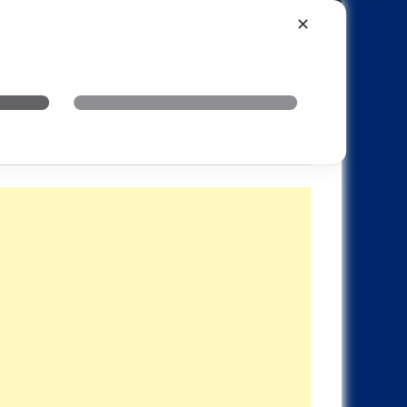
Xiaomi
Realme
OnePlus
✕