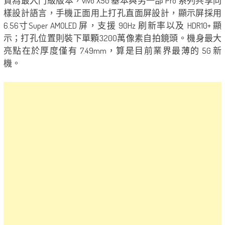
貴為最入門級版本，vivo X50 基本與另一部 Pro 系列共享同
樣設計語言，手機正面用上打孔直面屏設計，顯示屏採用
6.56寸Super AMOLED 屏，支援 90Hz 刷新率以及 HDR10+ 顯
示；打孔位置則裝下單顆3200萬像素自拍鏡頭。機身最大
亮點在於厚度僅有 7.49mm，算是目前業界最薄的 5G 新
機。