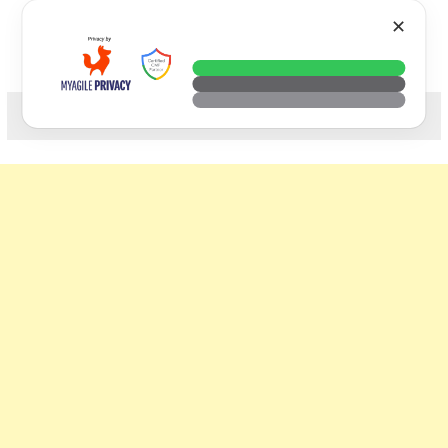
Skip
VTECH
✕
to
content
科技. 生活. 攝影.