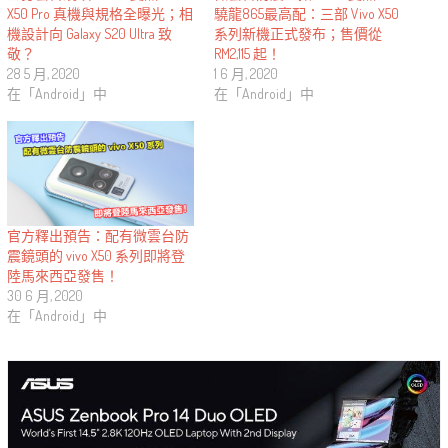
X50 Pro 真機與規格全曝光；相
驍龍865最高配：三部 Vivo X50
機設計向 Galaxy S20 Ultra 致
系列新機正式發布；售價從
敬？
RM2,115 起！
28 5 月, 2020
1 6 月, 2020
在「Android」中
在「Android」中
官方釋出預告：配有微雲台防
震鏡頭的 vivo X50 系列即將登
陸馬來西亞發售！
30 6 月, 2020
在「Android」中