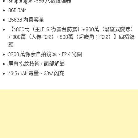
Snapdragon 765G 八核處理器
8GB RAM
256GB 內置容量
【4800萬（主; F1.6; 微雲台防震）+ 800萬（潛望式變焦）
+ 1300萬（人像;F2.2）+ 800萬（超廣角；F2.2）】四攝鏡
頭
3200 萬像素自拍鏡頭、F2.4 光圈
屏幕指紋技術 + 面部解鎖
4315 mAh 電量、33W 闪充