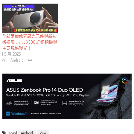
全新兩億像素感光元件與新技
術揭曉：vivo X300 詳細相機與
主要規格曝光！
1 9 月, 2025
在「Android」中
Tagged
Android
Vivo