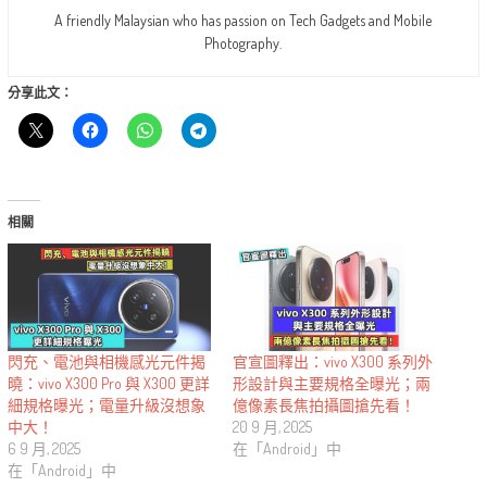
A friendly Malaysian who has passion on Tech Gadgets and Mobile
Photography.
分享此文：
相關
閃充、電池與相機感光元件揭
官宣圖釋出：vivo X300 系列外
曉：vivo X300 Pro 與 X300 更詳
形設計與主要規格全曝光；兩
細規格曝光；電量升級沒想象
億像素長焦拍攝圖搶先看！
中大！
20 9 月, 2025
6 9 月, 2025
在「Android」中
在「Android」中