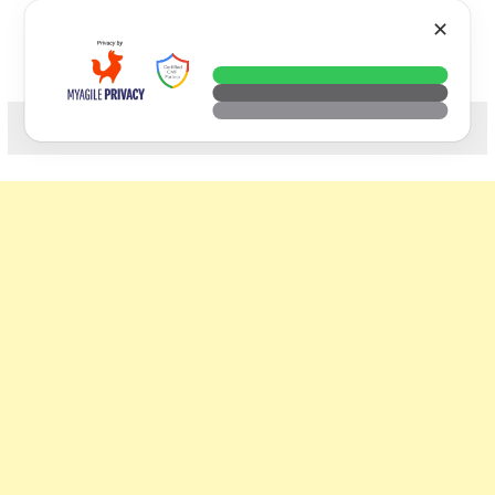
Skip
VTECH
✕
to
content
科技. 生活. 攝影.