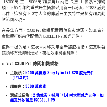
【5000萬(主) + 5000萬(超廣角) + 兩億(長焦) 】像素三攝鏡
頭，不過今年的重點是主攝將采用新一代索尼 LYT828 感光
元件，這擁有 1/1.3寸大底的傳感器主要特性是擁有超高動
態範圍表現。
在長焦方面，X300 Pro 繼續配置兩億像素鏡頭，如無意外
會繼續打磨前代配置的 ISOCELL HP9 感光元件。
值得一提的是，這次 vivo 將采用全新鍍膜技術，這意味著
鏡頭將有效抑制炫光，夜拍效果將更純淨！
vivo X300 Pro 傳聞相機規格
主鏡頭：
5000 萬像素 Sony Lytia LYT-828 感光元件
（1/1.3 吋）
超廣角：
5000 萬像素
潛望式長焦：
2 億像素，採用 1/1.4 吋大型感光元件，如
無意外依舊是 ISOCELL HP9