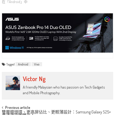
在「Android」中
Tagged
Android
Vivo
Victor Ng
A friendly Malaysian who has passion on Tech Gadgets
and Mobile Photography.
Post
Previous article
雙層鏡頭環、更高屏佔比、更輕薄設計：Samsung Galaxy S25+