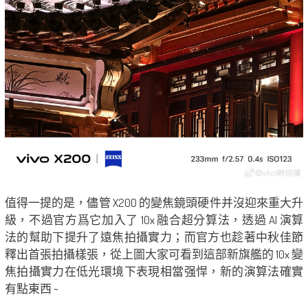
值得一提的是，儘管 X200 的變焦鏡頭硬件并沒迎來重大升
級，不過官方爲它加入了 10x 融合超分算法，透過 AI 演算
法的幫助下提升了遠焦拍攝實力；而官方也趁著中秋佳節
釋出首張拍攝樣張，從上圖大家可看到這部新旗艦的 10x 變
焦拍攝實力在低光環境下表現相當强悍，新的演算法確實
有點東西 ~