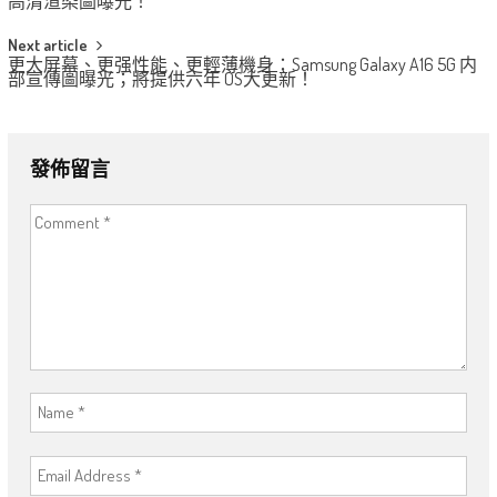
navigation
高清渲染圖曝光！
Next article
更大屏幕、更强性能、更輕薄機身：Samsung Galaxy A16 5G 内
部宣傳圖曝光；將提供六年 OS大更新！
發佈留言