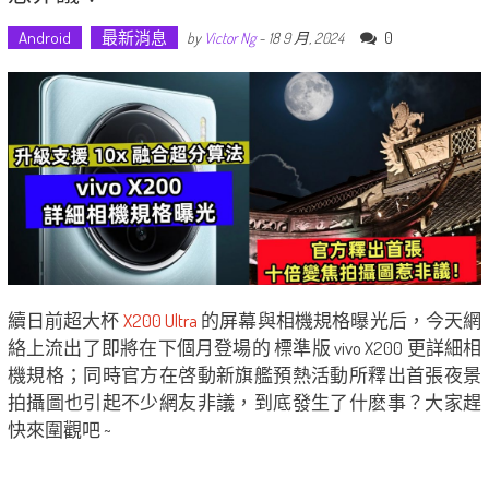
Android
最新消息
0
by
Victor Ng
-
18 9 月, 2024
續日前超大杯
X200 Ultra
的屏幕與相機規格曝光后，今天網
絡上流出了即將在下個月登場的 標準版 vivo X200 更詳細相
機規格；同時官方在啓動新旗艦預熱活動所釋出首張夜景
拍攝圖也引起不少網友非議，到底發生了什麽事？大家趕
快來圍觀吧 ~