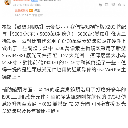
根據【數碼閑聊站】最新提示，我們得知標準版 X200 將配
置【5000萬(主) + 5000萬(超廣角) + 5000萬(變焦)】像素三
攝鏡頭，這對比前代采用了 6400萬像素變焦鏡頭在硬件上
做出了一些調整；當中 5000萬像素主攝鏡頭采用了新型
Sony IMX921 感光元件搭配 F1.57 大光圈，這傳感器大小為
1/1.56寸，對比前代 IMX920 的 1/1.49寸稍微倒退了一些，值
得一提的是這顆感光元件也用於近期發佈的 vivo V40 Pro 主
鏡頭上。
輔助鏡頭方面， X200 的超廣角鏡頭沿用了打磨好多年的
ISOCELL JN1 感光元件；至於變焦鏡頭則從前代的 OV64B 傳
感器升級至索尼 IMX882 並搭配 F2.57 光圈，同樣支援 3x 光
學變焦以及長焦微距拍攝。