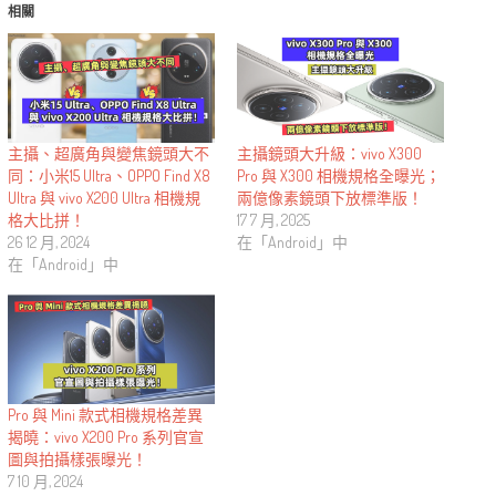
相關
主攝、超廣角與變焦鏡頭大不
主攝鏡頭大升級：vivo X300
同：小米15 Ultra、OPPO Find X8
Pro 與 X300 相機規格全曝光；
Ultra 與 vivo X200 Ultra 相機規
兩億像素鏡頭下放標準版！
格大比拼！
17 7 月, 2025
26 12 月, 2024
在「Android」中
在「Android」中
Pro 與 Mini 款式相機規格差異
揭曉：vivo X200 Pro 系列官宣
圖與拍攝樣張曝光！
7 10 月, 2024