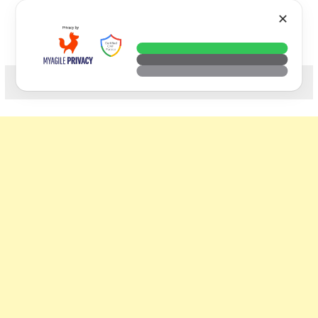
Skip
VTECH
✕
to
content
科技. 生活. 攝影.