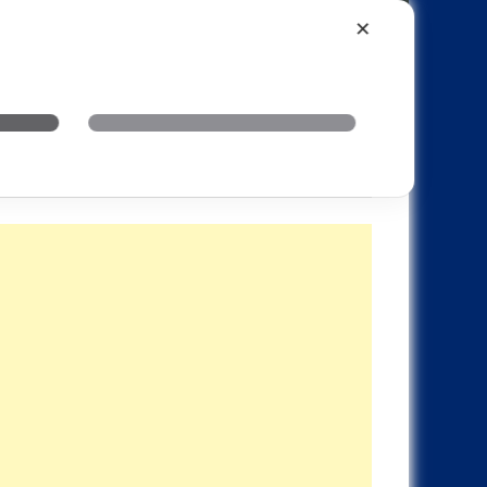
Xiaomi
Realme
OnePlus
✕
69 起！