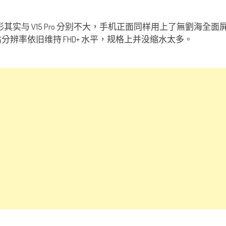
V15 整体外形其实与 V15 Pro 分别不大，手机正面同样用上了
幕，屏佔分辨率依旧维持 FHD+ 水平，规格上并没缩水太多。