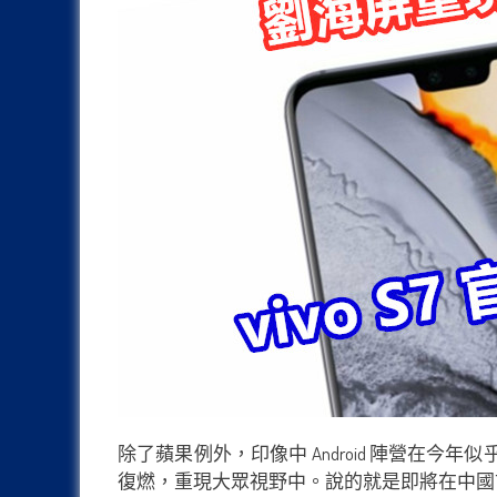
除了蘋果例外，印像中 Android 陣營在
復燃，重現大眾視野中。說的就是即將在中國市場