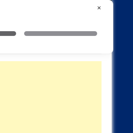
Xiaomi
Realme
OnePlus
✕