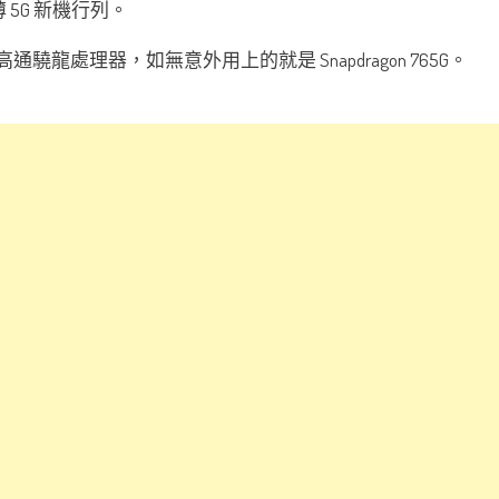
超薄 5G 新機行列。
通驍龍處理器，如無意外用上的就是 Snapdragon 765G。