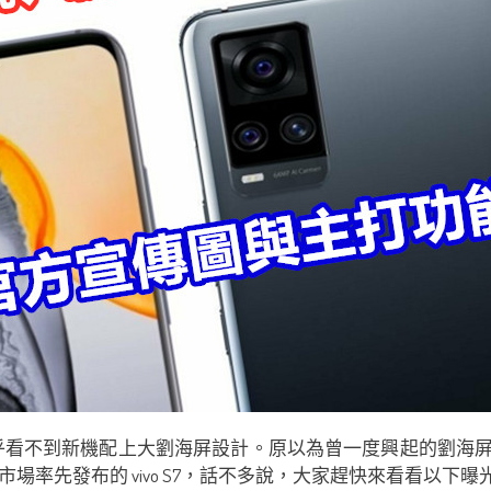
今年似乎看不到新機配上大劉海屏設計。原以為曾一度興起的劉海屏已
率先發布的 vivo S7，話不多說，大家趕快來看看以下曝