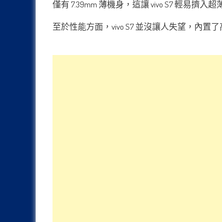
僅有 7.39mm 薄機身，這讓 vivo S7 輕易擠入
至於性能方面，vivo S7 並沒讓人失望，內置了高