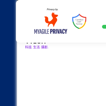
Skip
Apple
Samsung
Nokia
Asus
Hu
to
content
設計往旗艦機靠攏：Samsung Gala
LATEST
VTECH
科技. 生活. 攝影.