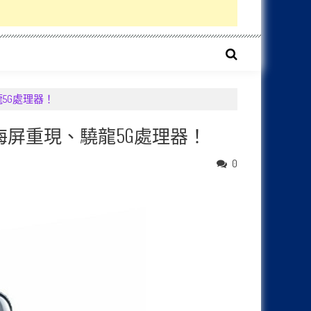
龍5G處理器！
劉海屏重現、驍龍5G處理器！
0