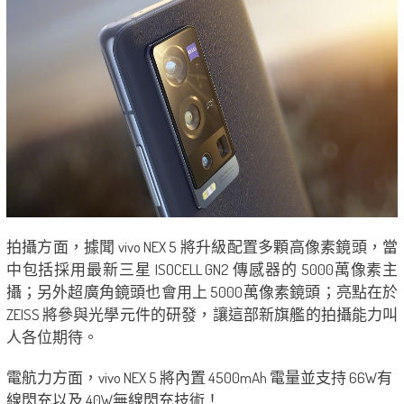
拍攝方面，據聞 vivo NEX 5 將升級配置多顆高像素鏡頭，當
中包括採用最新三星 ISOCELL GN2 傳感器的 5000萬像素主
攝；另外超廣角鏡頭也會用上 5000萬像素鏡頭；亮點在於
ZEISS 將參與光學元件的研發，讓這部新旗艦的拍攝能力叫
人各位期待。
電航力方面，vivo NEX 5 將內置 4500mAh 電量並支持 66W有
線閃充以及 40W無線閃充技術！