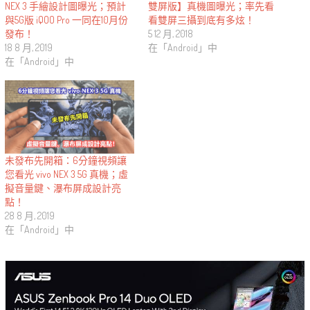
NEX 3 手繪設計圖曝光；預計
雙屏版】真機圖曝光；率先看
與5G版 iQOO Pro 一同在10月份
看雙屏三攝到底有多炫！
發布！
5 12 月, 2018
18 8 月, 2019
在「Android」中
在「Android」中
未發布先開箱：6分鐘視頻讓
您看光 vivo NEX 3 5G 真機；虛
擬音量鍵、瀑布屏成設計亮
點！
28 8 月, 2019
在「Android」中