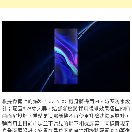
根據微博上的爆料，vivo NEX 5 機身將採用IP68 防塵防水設
計；配置6.78寸大屏，這部新機將採用視覺效果極佳的四
曲面屏設計，重點是這部新機不再使用升降式鏡頭設計，
轉而用上目前市場並不常見的屏下相機屏幕，同樣實現了
真全面屏設計；安置在屏幕下的自拍相機將配置3200萬像