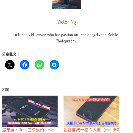
Victor Ng
A friendly Malaysian who has passion on Tech Gadgets and Mobile
Photography.
分享此文：
相關
瀑布屏、Oreo 三攝鏡頭：vivo
設計自成一格：大量【vivo NEX