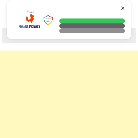
Skip
VTECH
✕
to
content
科技. 生活. 攝影.