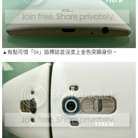
▲有點可惜「G4」這標誌並沒塗上金色突顯身份。