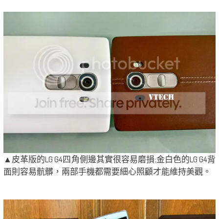
▲皮革版的LG G4四角側邊其實很容易磨損;金白色的LG G4背
面則容易骯髒，兩部手機都需要細心照顧才能維持美觀。