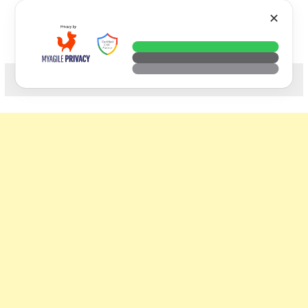
Skip
VTECH
✕
to
content
科技. 生活. 攝影.