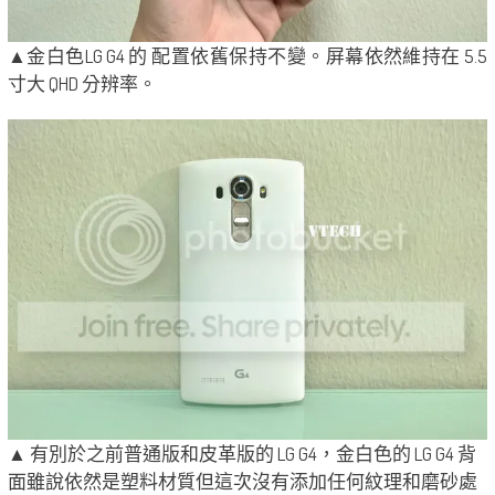
▲金白色LG G4 的 配置依舊保持不變。屏幕依然維持在 5.5
寸大 QHD 分辨率。
▲ 有別於之前普通版和皮革版的 LG G4，金白色的 LG G4 背
面雖說依然是塑料材質但這次沒有添加任何紋理和磨砂處