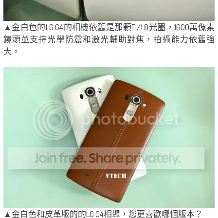
▲金白色的LG G4的相機依舊是那顆F /1.8光圈，1600萬像素
鏡頭並支持光學防震和激光輔助對焦，拍攝能力依舊強
大。
▲金白色和皮革版的的LG G4相聚，您更喜歡哪個版本？