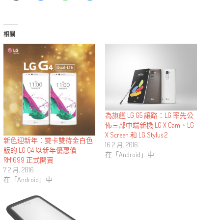
相關
為旗艦 LG ​​G5 讓路：LG 率先公
佈三部中端新機 LG X Cam、LG
X Screen 和 LG Stylus 2
新色迎新年：雙卡雙待金白色
16 2 月, 2016
版的 LG G4 以新年優惠價
在「Android」中
RM1699 正式開賣
7 2 月, 2016
在「Android」中