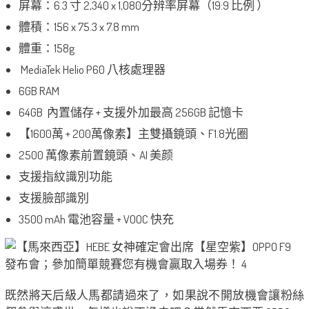
屏幕：6.3 寸 2,340 x 1,080分辨率屏幕（19:9 比例 ）
體積：156 x 75.3 x 7.8 mm
體重：158g
MediaTek Helio P60 八核處理器
6GB RAM
64GB 內置儲存 + 支援外加最高 256GB 記憶卡
【1600萬 + 200萬像素】主雙攝鏡頭、F1.8光圈
2500 萬像素前置鏡頭、AI 美颜
支援指紋識別功能
支援臉部識別
3500 mAh 電池容量 + VOOC 快充
既然將天后級人馬都請過來了，如果說不開放機會讓粉絲