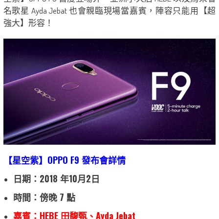
名歌星 Ayda Jebat 也會親臨現場當嘉賓，陣容只能用【超
強大】形容！
【星空紫】OPPO F9 發布會詳情
日期：2018 年10月2日
時間：傍晚 7 點
嘉賓：HEBE 田馥甄、Ayda Jebat