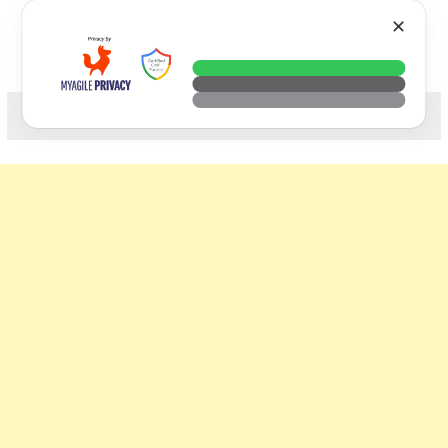
Skip
VTECH
✕
to
content
科技. 生活. 攝影.