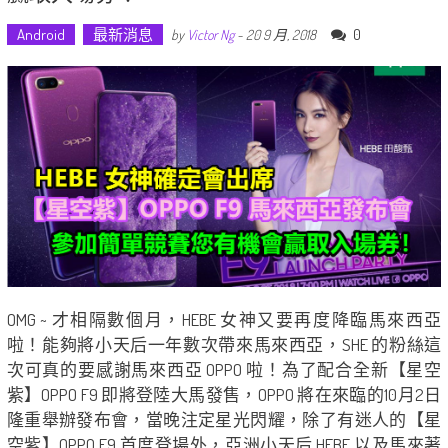
Android
最新消息
0
by
Victor Ng
-
20 9 月, 2018
OMG ~ 才相隔數個月，HEBE 女神又要再度降臨馬來西亞
啦！能夠將小天后一年數次帶來馬來西亞，SHE 的粉絲這
次可真的要感謝馬來西亞 OPPO 啦！為了配合全新【星空
紫】OPPO F9 即將登陸大馬發售，OPPO 將在來臨的10月2日
隆重舉辦發布會，當晚注定星光閃耀，除了有迷人的【星
空紫】OPPO F9 首度登場外，亞洲小天后 HEBE 以及馬來著