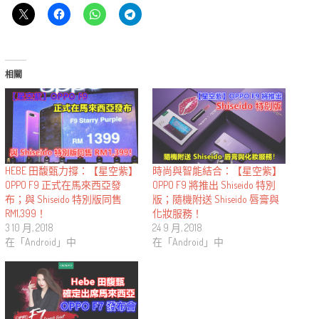
相關
時尚與智能結合：【星空紫】
HEBE 田馥甄力撐：【星空紫】
OPPO F9 將推出 Shiseido 特別
OPPO F9 正式在馬來西亞發
版；隨機附送 Shiseido 唇膏與
布；與 Shiseido 特別版同售
化妝服務！
RM1,399！
24 9 月, 2018
3 10 月, 2018
在「Android」中
在「Android」中