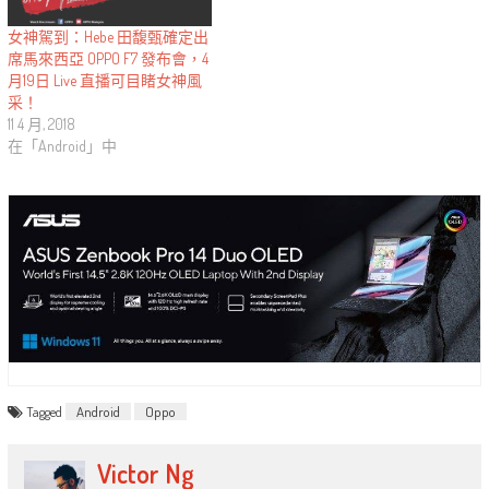
女神駕到：Hebe 田馥甄確定出
席馬來西亞 OPPO F7 發布會，4
月19日 Live 直播可目睹女神風
采！
11 4 月, 2018
在「Android」中
Tagged
Android
Oppo
Victor Ng