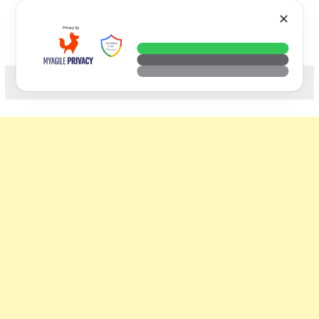
Skip
VTECH
✕
to
content
科技. 生活. 攝影.