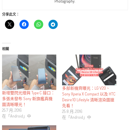
Photography.
分享此文：
相關
多部新機齊曝光：LG V20、
新增雙閃光燈與 Type C 接口：
Sony Xperia X Compact 以及 HTC
多張未發布 Sony 新旗艦真機
Desire 10 Lifestyle 清晰渲染圖搶
圖清晰曝光！
先看！
25 7 月, 2016
25 8 月, 2016
在「Android」中
在「Android」中