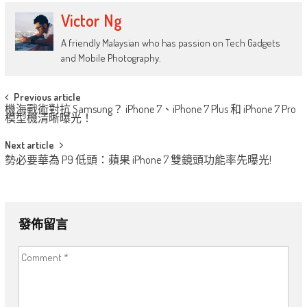
Victor Ng
A friendly Malaysian who has passion on Tech Gadgets
and Mobile Photography.
Post
Previous article
機海戰術對抗 Samsung？ iPhone 7、iPhone 7 Plus 和 iPhone 7 Pro
navigation
模型機清晰曝光！
Next article
勢必要華為 P9 低頭：蘋果 iPhone 7 雙鏡頭功能率先曝光!
發佈留言