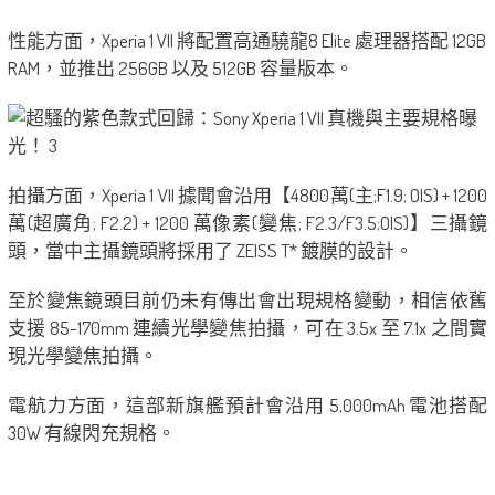
性能方面，Xperia 1 VII 將配置高通驍龍8 Elite 處理器搭配 12GB
RAM，並推出 256GB 以及 512GB 容量版本。
拍攝方面，Xperia 1 VII 據聞會沿用【4800萬(主;F1.9; OIS) + 1200
萬(超廣角; F2.2) + 1200 萬像素(變焦; F2.3/F3.5;OIS)】三攝鏡
頭，當中主攝鏡頭將採用了 ZEISS T* 鍍膜的設計。
至於變焦鏡頭目前仍未有傳出會出現規格變動，相信依舊
支援 85-170mm 連續光學變焦拍攝，可在 3.5x 至 7.1x 之間實
現光學變焦拍攝。
電航力方面，這部新旗艦預計會沿用 5,000mAh 電池搭配
30W 有線閃充規格。