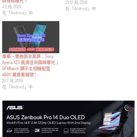
與規格曝光！
23 12 月, 2018
4 5 月, 2024
在「Android」中
在「Android」中
單攝、雙曲面全面屏：Sony
Xperia XZ3 高清渲染圖與曝光；
GFXBench 顯示主相機配置
4800 萬像素鏡頭！
25 7 月, 2018
在「Android」中