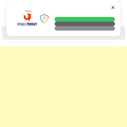
Skip
VTECH
✕
to
content
科技. 生活. 攝影.