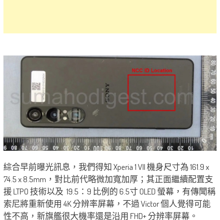
綜合早前曝光訊息，我們得知 Xperia 1 VII 機身尺寸為 161.9 x
74.5 x 8.5mm，對比前代略微加寬加厚；其正面繼續配置支
援 LTPO 技術以及 19.5：9 比例的 6.5寸 OLED 螢幕，有傳聞稱
索尼將重新使用 4K 分辨率屏幕，不過 Victor 個人覺得可能
性不高，新旗艦很大機率還是沿用 FHD+ 分辨率屏幕。