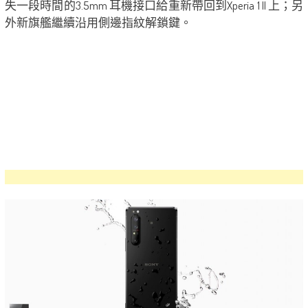
失一段時間的3.5mm 耳機接口給重新帶回到Xperia 1 II 上；另
外新旗艦繼續沿用側邊指紋解鎖鍵。