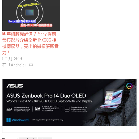
明年旗艦機必備？ Sony 提前
發布影片介紹全新 IMX686 相
機傳感器；亮出拍攝樣張顯實
力！
9 11 月, 2019
在「Android」中