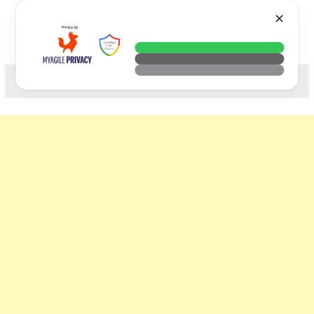
Skip
VTECH
✕
to
content
科技. 生活. 攝影.