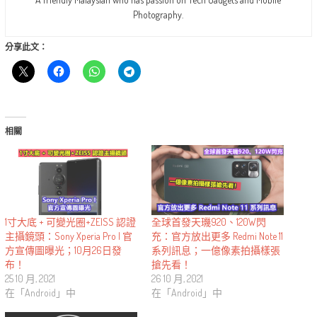
Photography.
分享此文：
相關
1寸大底 + 可變光圈+ZEISS 認證
全球首發天璣920、120W閃
主攝鏡頭：Sony Xperia Pro I 官
充：官方放出更多 Redmi Note 11
方宣傳圖曝光；10月26日發
系列訊息；一億像素拍攝樣張
布！
搶先看！
25 10 月, 2021
26 10 月, 2021
在「Android」中
在「Android」中