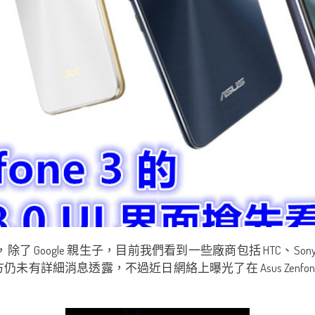
久了，除了 Google 親生子，目前我們看到一些廠商包括 HTC、Sony
方仍未有詳細消息透露，不過近日網絡上曝光了在 Asus Zenfone 3