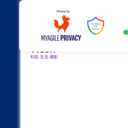
Skip
Apple
Samsung
Nokia
Asus
Hu
to
content
設計往旗艦機靠攏：Samsung Gala
LATEST
VTECH
科技. 生活. 攝影.