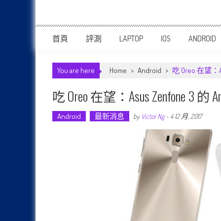
首頁
評測
LAPTOP
IOS
ANDROID
You are here
Home
>
Android
>
吃 Oreo 在望：As
吃 Oreo 在望：Asus Zenfone 3 的
Android
最新消息
by
Victor Ng
-
4 12 月, 2017