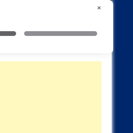
Xiaomi
Realme
OnePlus
✕