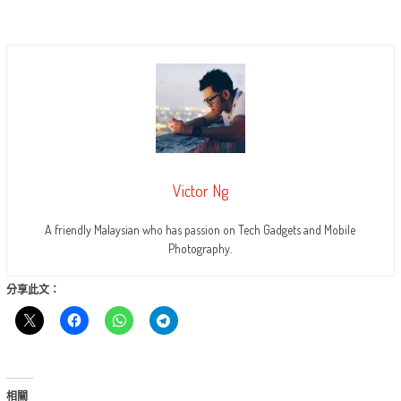
Victor Ng
A friendly Malaysian who has passion on Tech Gadgets and Mobile
Photography.
分享此文：
相關