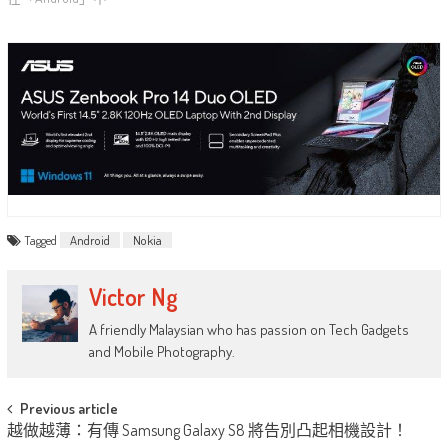
Tagged
Android
Nokia
Victor Ng
A friendly Malaysian who has passion on Tech Gadgets
and Mobile Photography.
Post
Previous article
越做越薄：有傳 Samsung Galaxy S8 將告別凸起相機設計！
navigation