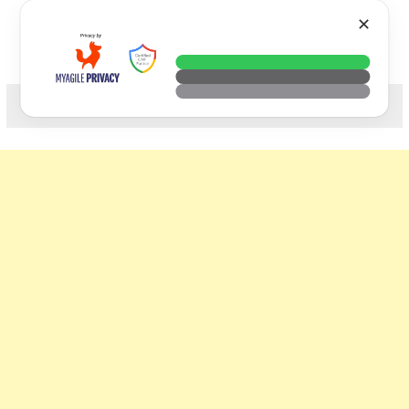
Skip
VTECH
✕
to
content
科技. 生活. 攝影.