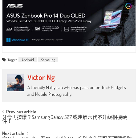
Tagged
Android
Samsung
Victor Ng
A friendly Malaysian who has passion on Tech Gadgets
and Mobile Photography.
Post
Previous article
牙膏再擠爆？Samsung Galaxy S27 或連續六代不升級相機硬
navigation
件！
Next article