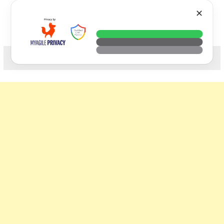
Skip
VTECH
✕
to
content
科技. 生活. 攝影.