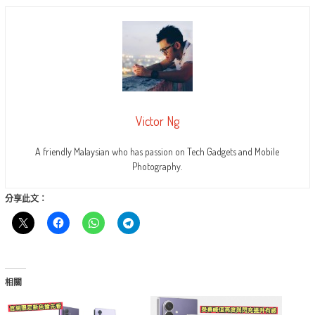
Victor Ng
A friendly Malaysian who has passion on Tech Gadgets and Mobile
Photography.
分享此文：
相關