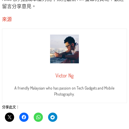
留言分享意見。
來源
Victor Ng
A friendly Malaysian who has passion on Tech Gadgets and Mobile
Photography.
分享此文：