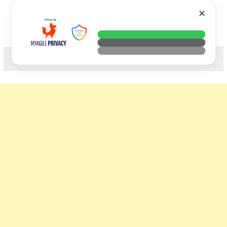
Skip
VTECH
✕
to
content
科技. 生活. 攝影.