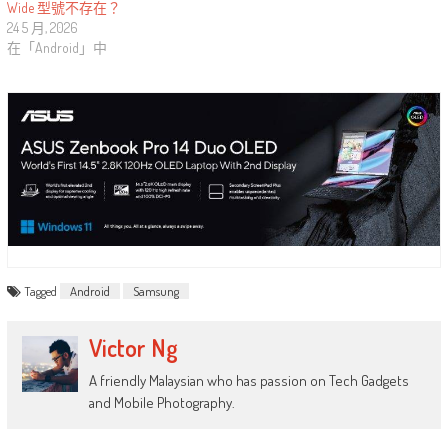
Wide 型號不存在？
24 5 月, 2026
在「Android」中
Tagged
Android
Samsung
Victor Ng
A friendly Malaysian who has passion on Tech Gadgets
and Mobile Photography.