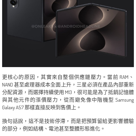
更核心的原因，其實來自整個供應鏈壓力。當前 RAM、
NAND 甚至處理器成本全面上升，三星必須在產品內部重新
分配資源，而選擇持續使用 M13，很可能是為了抵銷記憶體
與其他元件的漲價壓力，從而避免像中階機型 Samsung
Galaxy A57 那樣直接反映到售價上。
換句話說，這不是技術停滯，而是把預算留給更影響體驗
的部分，例如結構、電池甚至整體形態進化。