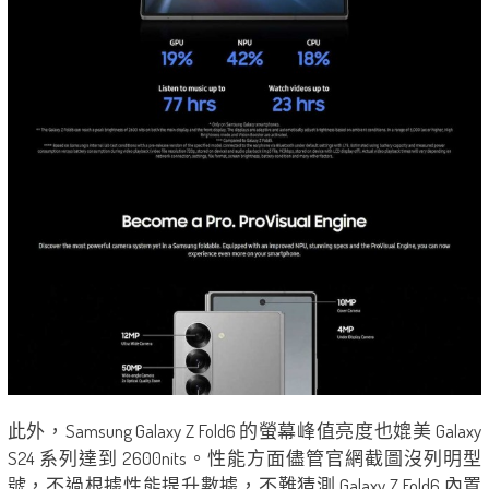
此外，Samsung Galaxy Z Fold6 的螢幕峰值亮度也媲美 Galaxy
S24 系列達到 2600nits。性能方面儘管官網截圖沒列明型
號，不過根據性能提升數據，不難猜測 Galaxy Z Fold6 內置