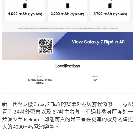
新一代翻蓋機 Galaxy Z Flip6 的整體外型與前代像似，一樣配
置了 3.4吋外螢幕以及 6.7吋主螢幕。不過其機身厚度進一
步減少至 14.9mm，難能可貴的是三星在更薄的機身內建更
大的 4000mAh 電池容量。