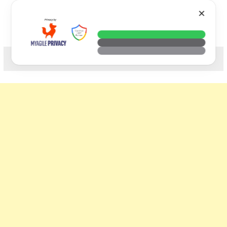
Skip
VTECH
✕
to
content
科技. 生活. 攝影.