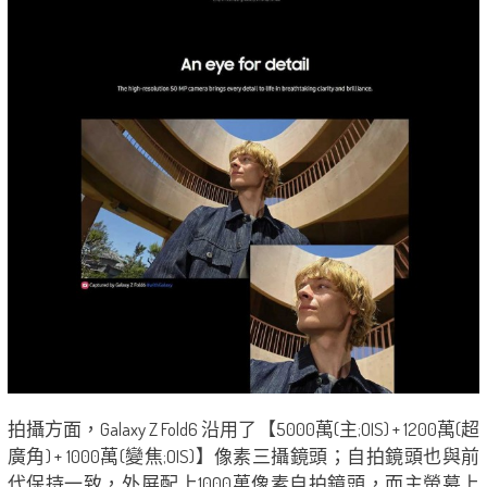
拍攝方面，Galaxy Z Fold6 沿用了【5000萬(主;OIS) + 1200萬(超
廣角) + 1000萬(變焦;OIS)】像素三攝鏡頭；自拍鏡頭也與前
代保持一致，外屏配上1000萬像素自拍鏡頭，而主螢幕上