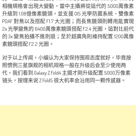
相機規格會出現大變動，當中主攝將從這代的 5000萬像素
升級到 1.08億像素鏡頭，並支援 OIS 光學防震系統、雙像素
PDAF 對焦以及搭配 F1.7 大光圈；而長焦鏡頭則轉用能實現
2x 光學變焦的 6400萬像素鏡頭搭配 F2.4 光圈，這對比前代
的 3x 變焦拍攝不進則退；至於超廣角則維持配置 1200萬像
素鏡頭搭配 F2.2 光圈。
对于以上传闻，小编认为大家保持围观态度就好，毕竟按
照惯例三星旗舰的相机规格一般在升级后会至少使用两
代，我们看到 Galaxy Z Fold4 主摄才刚升级配置 5000万像素
镜头，按理来说 Z Fold5 很大机率会沿用同一颗传感器。