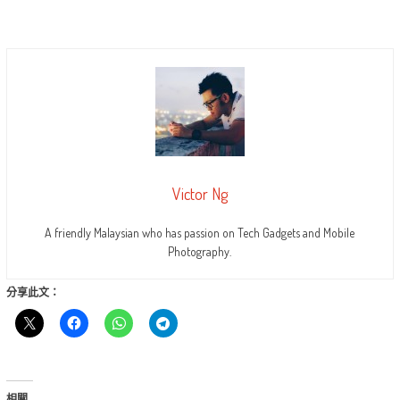
Victor Ng
A friendly Malaysian who has passion on Tech Gadgets and Mobile
Photography.
分享此文：
相關