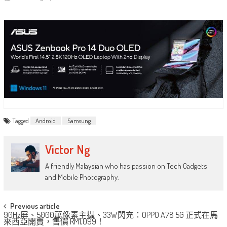
Tagged
Android
Samsung
Victor Ng
A friendly Malaysian who has passion on Tech Gadgets
and Mobile Photography.
Post
Previous article
90Hz屏、5000萬像素主攝、33W閃充：OPPO A78 5G 正式在馬
navigation
來西亞開賣，售價 RM1,099！