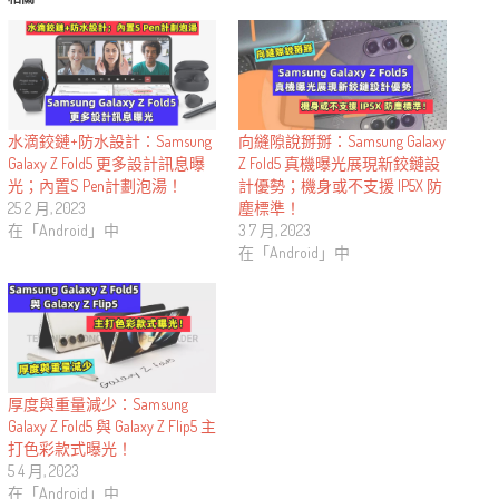
水滴鉸鏈+防水設計：Samsung
向縫隙說掰掰：Samsung Galaxy
Galaxy Z Fold5 更多設計訊息曝
Z Fold5 真機曝光展現新鉸鏈設
光；內置S Pen計劃泡湯！
計優勢；機身或不支援 IP5X 防
25 2 月, 2023
塵標準！
在「Android」中
3 7 月, 2023
在「Android」中
厚度與重量減少：Samsung
Galaxy Z Fold5 與 Galaxy Z Flip5 主
打色彩款式曝光！
5 4 月, 2023
在「Android」中