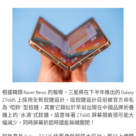
根據韓媒 Naver News 的報導，三星將在下半年推出的 Galaxy
Z Fold5 上採用全新鉸鏈設計，這鉸鏈設計目前被官方命名
為 “啞鈴” 型鉸鏈，其實它類似於早前出現在中國品牌折疊
機上的 “水滴”式鉸鏈，這意味著 Z Fold5 屏幕摺痕很可能大
幅減少，同時屏幕折起時還能無縫關閉！