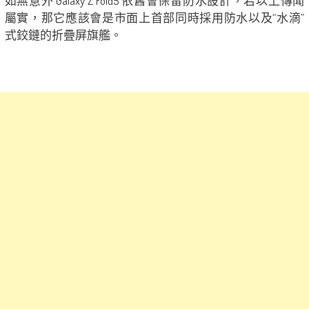
如無意外 Galaxy Z Fold5 依舊會保留防水設計，若以上傳聞
屬實，那它應該會是市面上首部同時採用防水以及“水滴”
式鉸鏈的折疊屏旗艦。