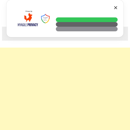
Skip
VTECH
✕
to
content
科技. 生活. 攝影.