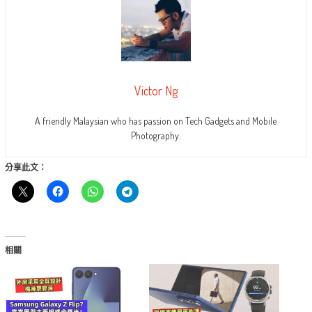
Victor Ng
A friendly Malaysian who has passion on Tech Gadgets and Mobile
Photography.
分享此文：
相關