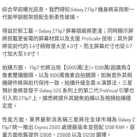
綜合早前曝光訊息，我們得知 Galaxy
Z Flip7 機身將采用新一
代裝甲鋁框架搭配全新柔性玻璃。
得益於新工藝，
Galaxy
Z Flip7 屏幕摺痕將更淺；同時顯示屏
將搭載更省電的屏幕材質以及支援 ProScaler 技術；其外屏
將從前代的 3.4寸稍微增大至 4.0寸，而主屏幕尺寸也從 6.7
寸加大至 6.8寸！
拍攝方面， Flip7 也將沿用【5000萬(主) + 1200萬(超廣角)】
像素雙攝鏡頭，以及 1000萬像素自拍鏡頭，如無意外其相
機硬件將與前代保持一致，拍攝升級全靠 AI 演算法，三星
預計會將首發于 Galaxy S25 系列上的第二代 ProVisual 引擎也
引入到 Z Flip7 上，據悉將提升其變焦拍攝以及視頻拍攝穩
定度。
性能方面，業界最新消息稱三星將在全球市場為 Galaxy Z
Flip7 統一推出 Exynos 2500 處理器版本並搭配 12GB RAM，容
量方面依舊提供 128GB、256GB 以及 512GB 選擇。