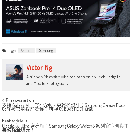
Tagged
Android
Samsung
Victor Ng
A friendly Malaysian who has passion on Tech Gadgets
and Mobile Photography.
Post
Previous article
支援 Galaxy AI、IP54 防水、更輕盈設計：Samsung Galaxy Buds
navigation
Core 被官網提前發佈；可視爲 Buds FE 升級版！
Next article
Classic 與 Ultra 齊亮相：Samsung Galaxy Watch8 系列官宣圖與主
要規格全曝光！