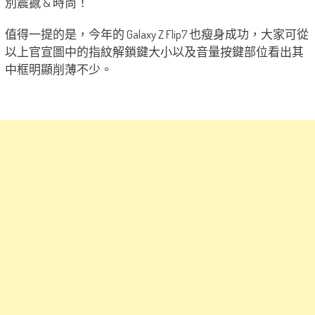
別震撼 & 時尚！
值得一提的是，今年的 Galaxy Z Flip7 也瘦身成功，大家可從
以上官宣圖中的指紋解鎖鍵大小以及音量按鍵部位看出其
中框明顯削薄不少。