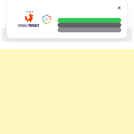
Skip
VTECH
✕
to
content
科技. 生活. 攝影.