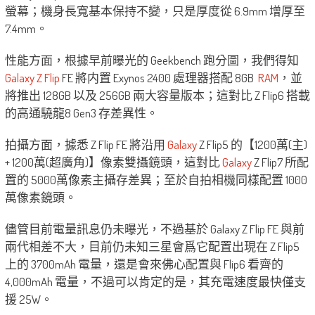
螢幕；機身長寬基本保持不變，只是厚度從 6.9mm 增厚至
7.4mm。
性能方面，根據早前曝光的 Geekbench 跑分圖，我們得知
Galaxy Z Flip
FE 將内置 Exynos 2400 處理器搭配 8GB
RAM
，並
將推出 128GB 以及 256GB 兩大容量版本；這對比 Z Flip6 搭載
的高通驍龍8 Gen3 存差異性。
拍攝方面，據悉 Z Flip FE 將沿用
Galaxy
Z Flip5 的【1200萬(主)
+ 1200萬(超廣角)】像素雙攝鏡頭，這對比
Galaxy
Z Flip7 所配
置的 5000萬像素主攝存差異；至於自拍相機同樣配置 1000
萬像素鏡頭。
儘管目前電量訊息仍未曝光，不過基於 Galaxy Z Flip FE 與前
兩代相差不大，目前仍未知三星會爲它配置出現在 Z Flip5
上的 3700mAh 電量，還是會來佛心配置與 Flip6 看齊的
4,000mAh 電量，不過可以肯定的是，其充電速度最快僅支
援 25W。