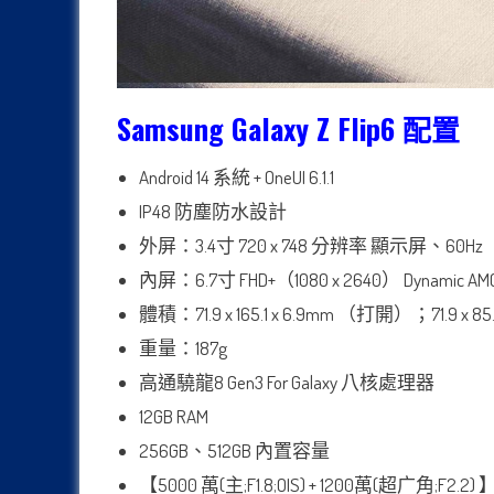
Samsung Galaxy Z Flip6
配置
Android 14 系統 + OneUI 6.1.1
IP48 防塵防水設計
外屏：3.4寸 720 x 748 分辨率 顯示屏、60Hz
內屏：6.7寸 FHD+（1080 x 2640） Dynamic AM
體積：71.9 x 165.1 x 6.9mm （打開）；71.9 x 8
重量：187g
高通驍龍8 Gen3 For Galaxy 八核處理器
12GB RAM
256GB、512GB 內置容量
【5000 萬(主;F1.8;OIS) + 1200萬(超广角;F