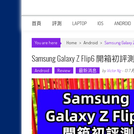
首頁
評測
LAPTOP
IOS
ANDROID
You are here
Home
>
Android
>
Samsung Ga
Samsung Galaxy Z Fli
Android
Review
最新消息
by
Victor Ng
-
13 7 