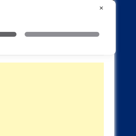
Xiaomi
Realme
OnePlus
✕
69 起！