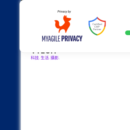
Skip
Apple
Samsung
Nokia
Asus
Hu
to
content
最高配置 7500mAh 超大電池、50MP 
LATEST
VTECH
科技. 生活. 攝影.