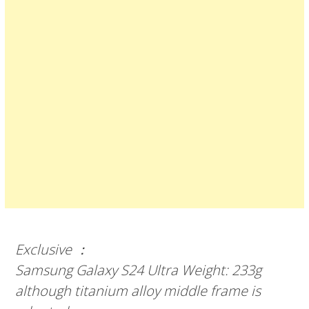
Exclusive ：
Samsung Galaxy S24 Ultra Weight: 233g
although titanium alloy middle frame is