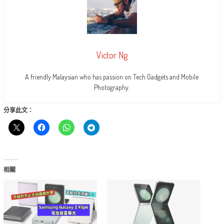
Victor Ng
A friendly Malaysian who has passion on Tech Gadgets and Mobile
Photography.
分享此文：
相關