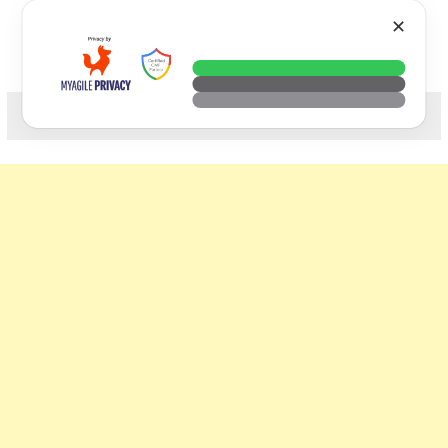
Skip
VTECH
✕
to
content
科技. 生活. 攝影.