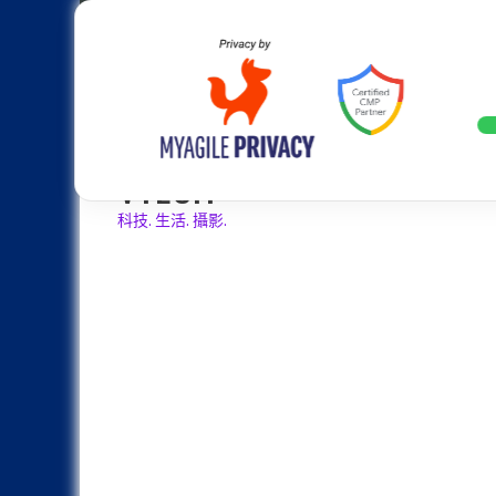
Skip
Apple
Samsung
Nokia
Asus
Hu
to
content
設計往旗艦機靠攏：Samsung Gala
LATEST
VTECH
科技. 生活. 攝影.