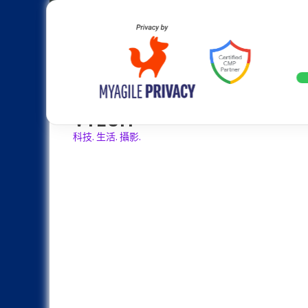
Skip
Apple
Samsung
Nokia
Asus
Hu
to
content
設計往旗艦機靠攏：Samsung Gala
LATEST
VTECH
科技. 生活. 攝影.