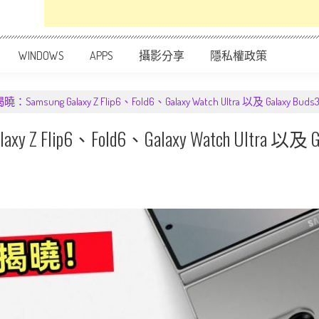
WINDOWS
APPS
攝影分享
隱私權政策
msung Galaxy Z Flip6、Fold6、Galaxy Watch Ultra 以及 Gala
Z Flip6、Fold6、Galaxy Watch Ultra 