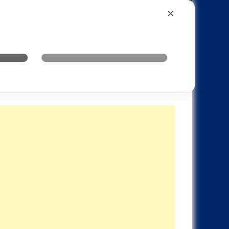
Xiaomi
Realme
OnePlus
✕