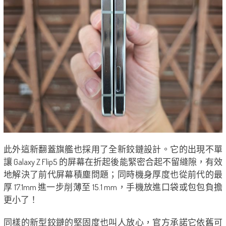
此外這新翻蓋旗艦也採用了全新鉸鏈設計。它的出現不單
讓 Galaxy Z Flip5 的屏幕在折起後能緊密合起不留縫隙，有效
地解決了前代屏幕積塵問題；同時機身厚度也從前代的最
厚 17.1mm 進一步削薄至 15.1 mm，手機放進口袋或包包負擔
更小了！
同樣的新型鉸鏈的堅固度也叫人放心，官方承諾它依舊可