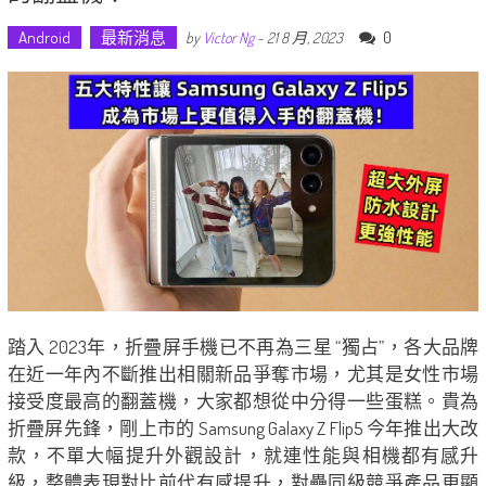
Android
最新消息
0
by
Victor Ng
-
21 8 月, 2023
踏入 2023年，折疊屏手機已不再為三星 “獨占”，各大品牌
在近一年內不斷推出相關新品爭奪市場，尤其是女性市場
接受度最高的翻蓋機，大家都想從中分得一些蛋糕。貴為
折疊屏先鋒，剛上市的 Samsung Galaxy Z Flip5 今年推出大改
款，不單大幅提升外觀設計，就連性能與相機都有感升
級，整體表現對比前代有感提升，對壘同級競爭產品更顯