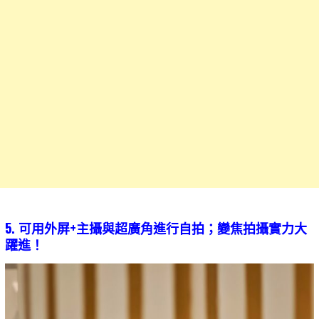
5. 可用外屏+主攝與超廣角進行自拍；變焦拍攝實力大
躍進！