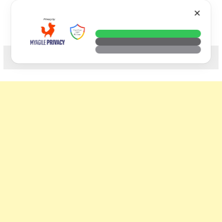
Skip
VTECH
✕
to
content
科技. 生活. 攝影.