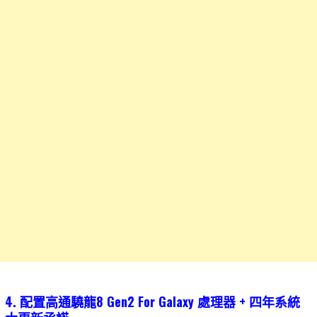
4. 配置高通驍龍8 Gen2 For Galaxy 處理器 + 四年系統