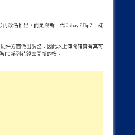
名推出，而是與新一代 Galaxy Z Flip7 一樣
、相機以及電量硬件方面做出調整；因此以上傳聞確實有其可
 FE 系列花錢去開新的模。