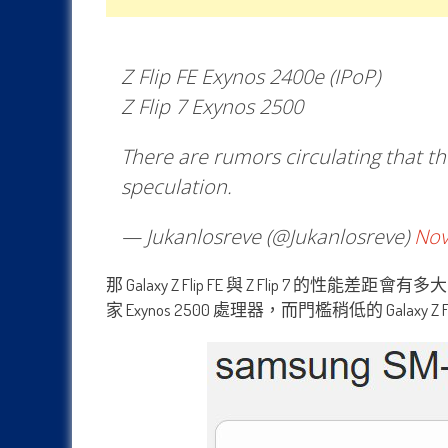
Z Flip FE Exynos 2400e (IPoP)
Z Flip 7 Exynos 2500
There are rumors circulating that th
speculation.
— Jukanlosreve (@Jukanlosreve)
Nov
那 Galaxy Z Flip FE 與 Z Flip 7 的性
家 Exynos 2500 處理器，而門檻稍低的 Galaxy Z Fl