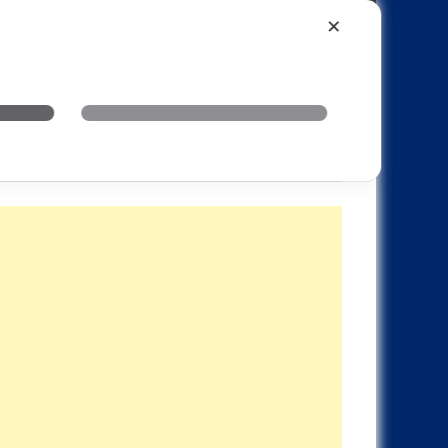
Xiaomi
Realme
OnePlus
✕