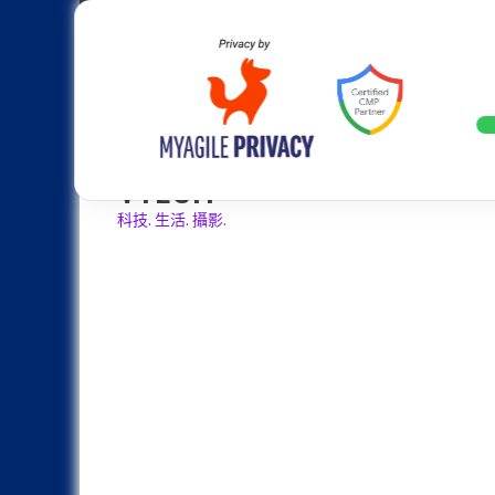
Skip
Apple
Samsung
Nokia
Asus
Hu
to
content
設計往旗艦機靠攏：Samsung Gala
LATEST
VTECH
科技. 生活. 攝影.