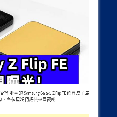
的 Samsung Galaxy Z Flip FE 確實成了焦
，各位星粉們趕快來圍觀吧 ~