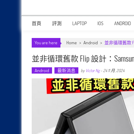
首頁
評測
LAPTOP
IOS
ANDROID
You are here
Home
>
Android
>
並非循環舊款 Fli
並非循環舊款 Flip 設計：Samsung
Android
最新消息
by
Victor Ng
-
24 11 月, 2024