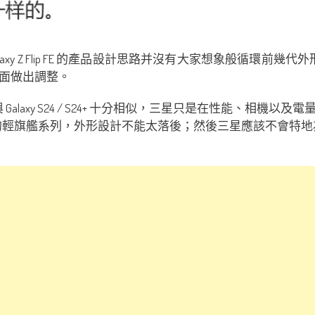
xy Z Flip FE 的產品設計思路并沒有大家想象般循環前幾代外形再改
面做出調整。
確實與 Galaxy S24 / S24+ 十分相似，三星只是在性能
端的輕旗艦系列，外形設計不能太落後；然後三星應該不會特地為