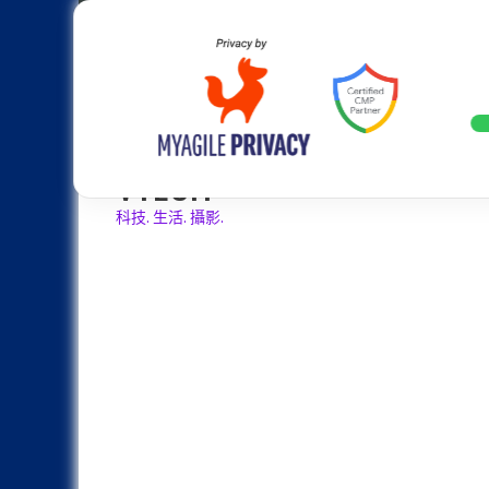
Skip
Apple
Samsung
Nokia
Asus
Hu
to
content
設計往旗艦機靠攏：Samsung Gala
LATEST
VTECH
科技. 生活. 攝影.