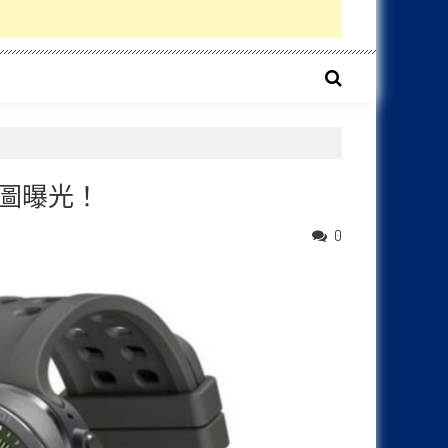
方宣傳圖曝光！
0