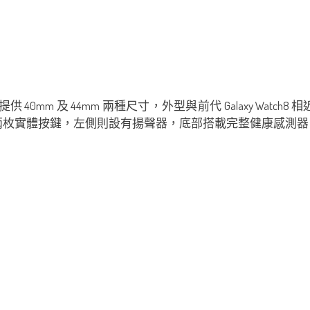
供 40mm 及 44mm 兩種尺寸，外型與前代 Galaxy Watch8 相
側保留兩枚實體按鍵，左側則設有揚聲器，底部搭載完整健康感測