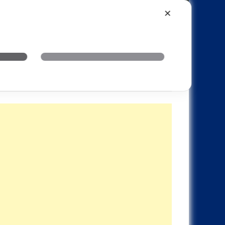
Xiaomi
Realme
OnePlus
✕