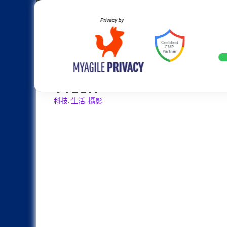
Skip
Apple
Samsung
Nokia
Asus
Hu
to
content
設計往旗艦機靠攏：Samsung Gala
LATEST
VTECH
科技. 生活. 攝影.