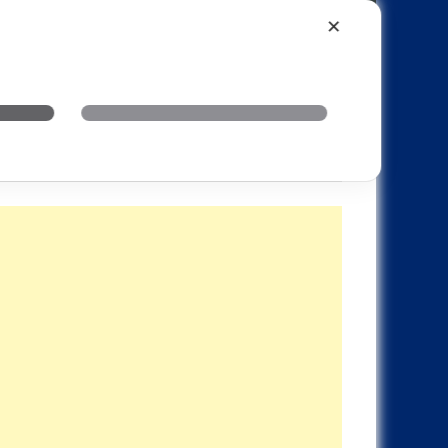
Xiaomi
Realme
OnePlus
✕