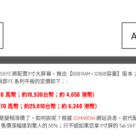
E 將配置11寸大屏幕，推出【6GB RAM + 128GB容量】版本；而定位稍
；兩部 FE 系列平板的定價如下：-
760 馬幣；約18,930台幣；約 4,650 港幣）
770 馬幣；約25,810台幣；約 6,340 港幣）
 系列可說是變相漲價了。如何說呢？根據
GSMARENA
網站消息，前代配有 12
，售價漲幅達到驚人的 50%；只不過如果您拿 11寸屏的 Tab S9