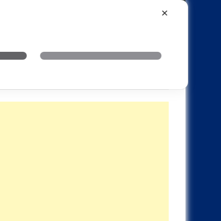
Xiaomi
Realme
OnePlus
✕
69 起！