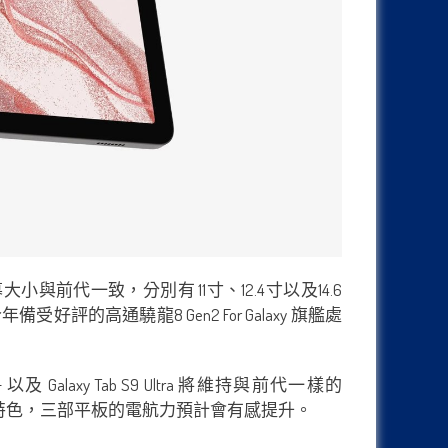
小與前代一致，分別有 11寸、12.4寸以及14.6
評的高通驍龍8 Gen2 For Galaxy 旗艦處
以及 Galaxy Tab S9 Ultra 將維持與前代一樣的
xy 低功耗方特色，三部平板的電航力預計會有感提升。