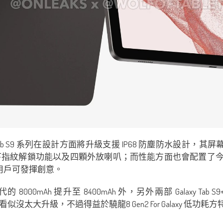
ab S9 系列在設計方面將升級支援 IP68 防塵防水設計，其屏幕大
屏幕、屏下指紋解鎖功能以及四顆外放喇叭；而性能方面也會配置了今年備受好
讓用戶可發揮創意。
8000mAh 提升至 8400mAh 外，另外兩部 Galaxy Tab S9+ 
儘管電量方面看似沒太大升級，不過得益於驍龍8 Gen2 For Gala