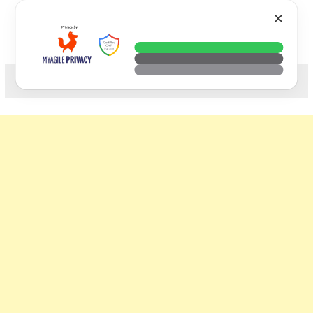
Skip
VTECH
✕
to
content
科技. 生活. 攝影.