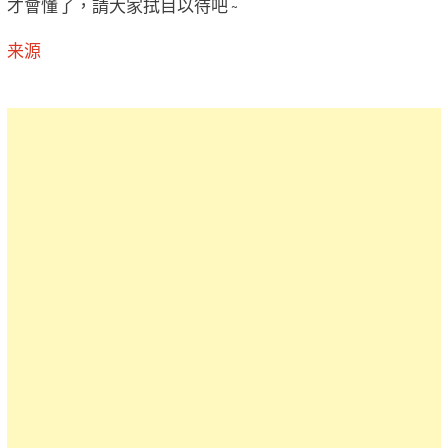
才會懂了，請大家拭目以待吧 ~
来源