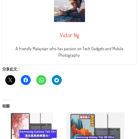
Victor Ng
A friendly Malaysian who has passion on Tech Gadgets and Mobile
Photography.
分享此文：
相關