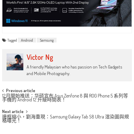
Tagged
Android
Samsung
Victor Ng
A friendly Malaysian who has passion on Tech Gadgets
and Mobile Photography.
Post
Previous article
12月開始推送：华硕宣布 Asus Zenfone 8 與 ROG Phone 5 系列等
navigation
手機的 Android 12 升級時間表！
Next article
邊框縮小，劉海重現：Samsung Galaxy Tab S8 Ultra 渲染圖與規
格曝光！