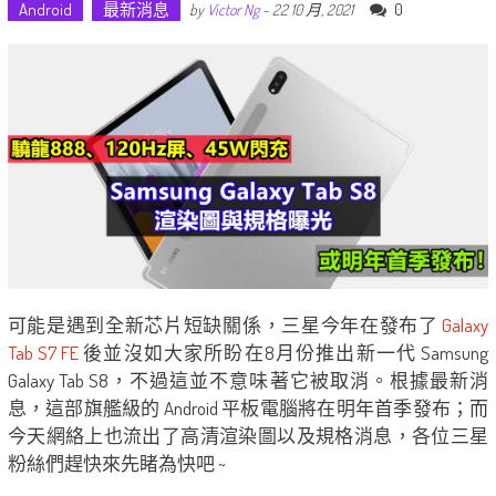
Android
最新消息
0
by
Victor Ng
-
22 10 月, 2021
可能是遇到全新芯片短缺關係，三星今年在發布了
Galaxy
Tab S7 FE
後並沒如大家所盼在8月份推出新一代 Samsung
Galaxy Tab S8，不過這並不意味著它被取消。根據最新消
息，這部旗艦級的 Android 平板電腦將在明年首季發布；而
今天網絡上也流出了高清渲染圖以及規格消息，各位三星
粉絲們趕快來先睹為快吧 ~