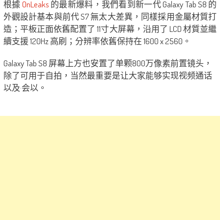
根據
OnLeaks
的最新爆料，我們看到新一代 Galaxy Tab S8 的
外觀設計基本與前代 S7 無太大差異，同樣採用金屬材質打
造；平板正面依舊配置了 11寸大屏幕，沿用了 LCD 材質並繼
續支援 120Hz 高刷；分辨率依舊保持在 1600 x 2560。
Galaxy Tab S8 屏幕上方也安置了单颗800万像素前置镜头，
除了可用于自拍，当然最重要是让大家能够实现视频通话
以及·会以。