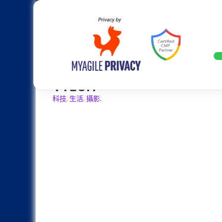
Skip
Apple
Samsung
Nokia
Asus
Hu
to
content
設計往旗艦機靠攏：Samsung Gala
LATEST
VTECH
科技. 生活. 攝影.