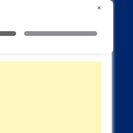
Xiaomi
Realme
OnePlus
✕